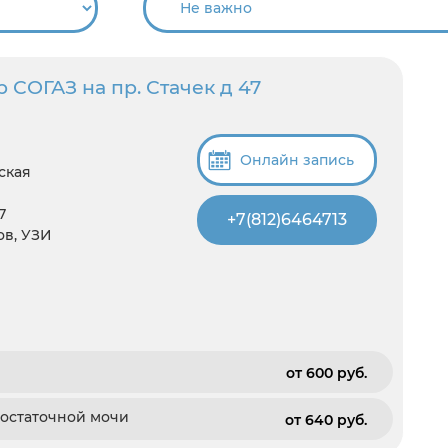
 СОГАЗ на пр. Стачек д 47
Онлайн запись
ская
7
+7(812)6464713
ов, УЗИ
от 600 pуб.
 остаточной мочи
от 640 pуб.