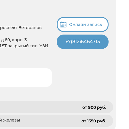
Онлайн запись
Проспект Ветеранов
д 89, корп. 3
+7(812)6464713
 1.5T закрытый тип, УЗИ
от 900 pуб.
ой железы
от 1350 pуб.