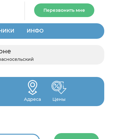
Перезвонить мне
НИКИ
ИНФО
оне
расносельский
Адреса
Цены