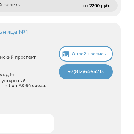
ой железы
от 2200 pуб.
льница №1
Онлайн запись
нский проспект,
+7(812)6464713
. д 14
олуоткрытый
inition AS 64 среза,
и