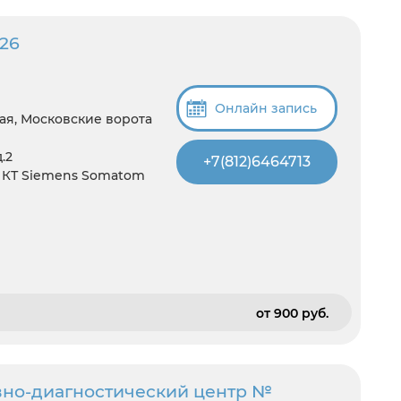
26
Онлайн запись
ая, Московские ворота
.2
+7(812)6464713
в, КТ Siemens Somatom
от 900 pуб.
вно-диагностический центр №