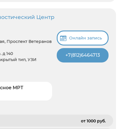
остический Центр
Онлайн запись
ая, Проспект Ветеранов
 д 140
+7(812)6464713
закрытый тип, УЗИ
ксное МРТ
от 1000 pуб.