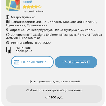
детей
Народный рейтинг
Метро:
Купчино
Район:
Колпинский, Лен. область, Московский, Невский,
Пушкинский, Фрунзенский
Адрес:
Санкт-Петербург: ул. Олеко Дундича д 36, корп. 2
Аппарат:
МРТ GE Signa Explorer 1.5Т закрытый тип, КТ Toshiba
Activion 16 срезов, УЗИ
Режим работы:
8:00-20:00
Лицензия
проверена
+7(812)6464713
Онлайн запись
Цены с учетом скидок, льгот и акций
УЗИ малого таза трансабдоминально
от 1200 pуб.