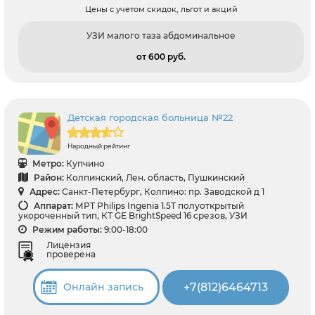
Цены с учетом скидок, льгот и акций
УЗИ малого таза абдоминальное
от 600 pуб.
Детская городская больница №22
Народный рейтинг
Метро:
Купчино
Район:
Колпинский, Лен. область, Пушкинский
Адрес:
Санкт-Петербург, Колпино: пр. Заводской д 1
Аппарат:
МРТ Philips Ingenia 1.5T полуоткрытый
укороченный тип, КТ GЕ BrightSpeed 16 срезов, УЗИ
Режим работы:
9:00-18:00
Лицензия
проверена
+7(812)6464713
Онлайн запись