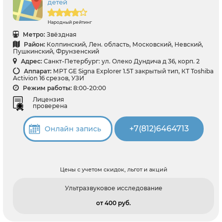
детей
Народный рейтинг
Метро:
Звёздная
Район:
Колпинский, Лен. область, Московский, Невский,
Пушкинский, Фрунзенский
Адрес:
Санкт-Петербург: ул. Олеко Дундича д 36, корп. 2
Аппарат:
МРТ GE Signa Explorer 1.5Т закрытый тип, КТ Toshiba
Activion 16 срезов, УЗИ
Режим работы:
8:00-20:00
Лицензия
проверена
+7(812)6464713
Онлайн запись
Цены с учетом скидок, льгот и акций
Ультразвуковое исследование
от 400 pуб.