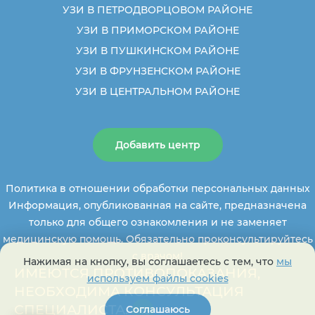
УЗИ В ПЕТРОДВОРЦОВОМ РАЙОНЕ
УЗИ В ПРИМОРСКОМ РАЙОНЕ
УЗИ В ПУШКИНСКОМ РАЙОНЕ
УЗИ В ФРУНЗЕНСКОМ РАЙОНЕ
УЗИ В ЦЕНТРАЛЬНОМ РАЙОНЕ
Добавить центр
Политика в отношении обработки персональных данных
Информация, опубликованная на сайте, предназначена
только для общего ознакомления и не заменяет
медицинскую помощь. Обязательно проконсультируйтесь
с врачом!
Нажимая на кнопку, вы соглашаетесь с тем, что
мы
ИМЕЮТСЯ ПРОТИВОПОКАЗАНИЯ,
используем файлы cookies
НЕОБХОДИМА КОНСУЛЬТАЦИЯ
СПЕЦИАЛИСТА.
Соглашаюсь
+16