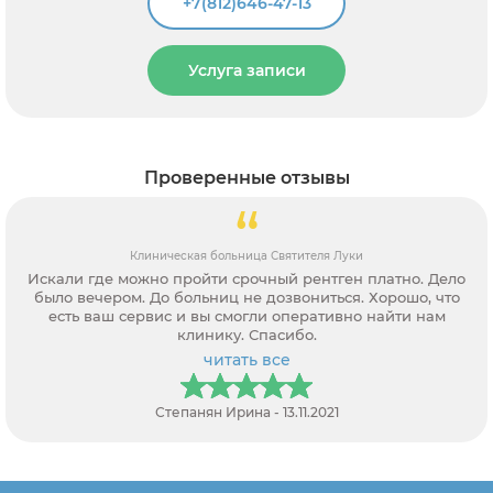
3
+7(812)646-47-13
и
Услуга записи
Проверенные отзывы
больница Святителя Луки
Городская клин
Спасибо за удобный
иц не дозвониться. Хорошо, что
рентгенографии. И качест
 смогли оперативно найти нам
адекватные. Ин
ику. Спасибо.
итать все
чи
 Ирина - 13.11.2021
Олег А