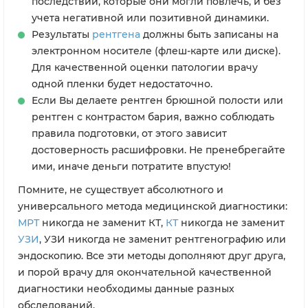
последствий, которые они могли повлечь, и без
учета негативной или позитивной динамики.
Результаты
рентгена
должны быть записаны на
электронном носителе (флеш-карте или диске).
Для качественной оценки патологии врачу
одной пленки будет недостаточно.
Если Вы делаете рентген брюшной полости или
рентген с контрастом бария, важно соблюдать
правила подготовки, от этого зависит
достоверность расшифровки. Не пренебрегайте
ими, иначе деньги потратите впустую!
Помните, не существует абсолютного и
универсального метода медицинской диагностики:
МРТ
никогда не заменит КТ,
КТ
никогда не заменит
УЗИ
, УЗИ никогда не заменит рентгенографию или
эндоскопию. Все эти методы дополняют друг друга,
и порой врачу для окончательной качественной
диагностики необходимы данные разных
обследований.