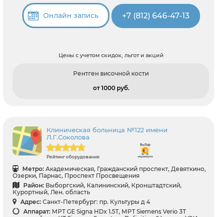
+7 (812) 646-47-13
Онлайн запись
Цены с учетом скидок, льгот и акций
Рентген височной кости
от 1000 pуб.
Клиническая больница №122 имени
Л.Г.Соколова
Рейтинг оборудования
Метро:
Академическая, Гражданский проспект, Девяткино,
Озерки, Парнас, Проспект Просвещения
Район:
Выборгский, Калининский, Кронштадтский,
Курортный, Лен. область
Адрес:
Санкт-Петербург: пр. Культуры д 4
Аппарат:
МРТ GE Signa HDx 1.5T, МРТ Siemens Verio 3Т