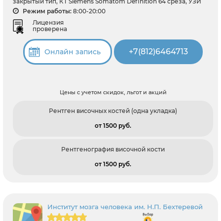
закрытый тип, КТ Siemens Somatom Definition 64 среза, УЗИ
Режим работы:
8:00-20:00
Лицензия
проверена
+7(812)6464713
Онлайн запись
Цены с учетом скидок, льгот и акций
Рентген височных костей (одна укладка)
от 1500 pуб.
Рентгенография височной кости
от 1500 pуб.
Институт мозга человека им. Н.П. Бехтеревой