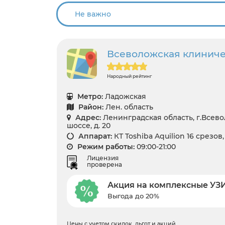
Всеволожская клинич
Народный рейтинг
Метро:
Ладожская
Район:
Лен. область
Адрес:
Ленинградская область, г.Всев
шоссе, д. 20
Аппарат:
КТ Toshiba Aquilion 16 срезов
Режим работы:
09:00-21:00
Лицензия
проверена
Акция на комплексные УЗ
Выгода до 20%
Цены с учетом скидок, льгот и акций