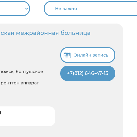
еская межрайонная больница
Онлайн запись
оложск, Колтушское
+7(812) 646-47-13
, рентген аппарат
И