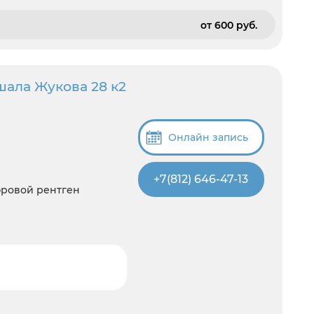
от 600 pуб.
шала Жукова 28 к2
Онлайн запись
+7(812) 646-47-13
фровой рентген