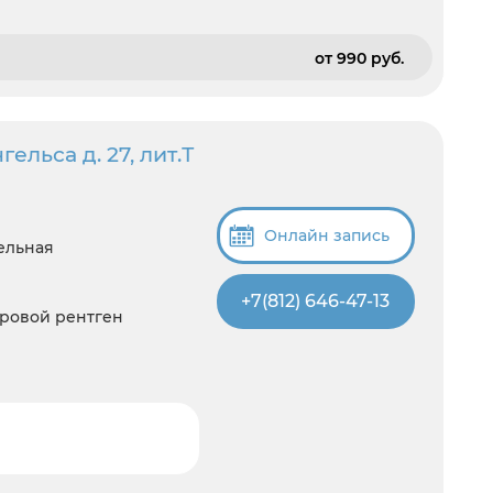
от 990 pуб.
ельса д. 27, лит.Т
Онлайн запись
ельная
+7(812) 646-47-13
фровой рентген