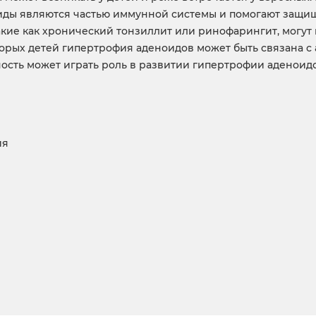
оиды являются частью иммунной системы и помогают защи
акие как хронический тонзиллит или ринофарингит, могут
торых детей гипертрофия аденоидов может быть связана с
ость может играть роль в развитии гипертрофии аденоидо
ия