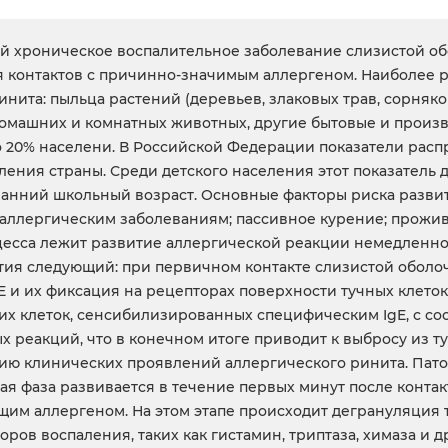
й хроническое воспалительное заболевание слизистой обо
я контактов с причинно-значимым аллергеном. Наиболее
нита: пыльца растений (деревьев, злаковых трав, сорняк
домашних и комнатных животных, другие бытовые и произ
до 20% населени. В Российской Федерации показатели рас
еления страны. Среди детского населения этот показатель 
анний школьный возраст. Основные факторы риска развит
аллергическим заболеваниям; пассивное курение; прожи
цесса лежит развитие аллергической реакции немедленног
ития следующий: при первичном контакте слизистой обол
 и их фиксация на рецепторах поверхности тучных клеток
тих клеток, сенсибилизированных специфическим IgE, с с
 реакций, что в конечном итоге приводит к выбросу из т
витию клинических проявлений аллергического ринита. Па
ая фаза развивается в течение первых минут после конта
щим аллергеном. На этом этапе происходит дегрануляция т
ов воспаления, таких как гистамин, триптаза, химаза и 