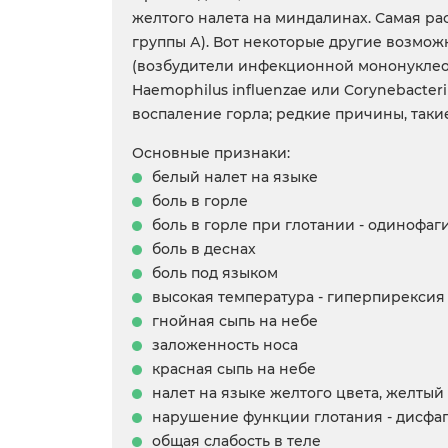
желтого налета на миндалинах. Самая ра
группы А). Вот некоторые другие возмож
(возбудители инфекционной мононуклеоз
Haemophilus influenzae или Corynebacte
воспаление горла; редкие причины, таки
Основные признаки:
белый налет на языке
боль в горле
боль в горле при глотании - одинофаг
боль в деснах
боль под языком
высокая температура - гиперпирексия
гнойная сыпь на небе
заложенность носа
красная сыпь на небе
налет на языке желтого цвета, желтый
нарушение функции глотания - дисфа
общая слабость в теле