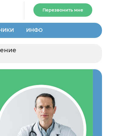
Перезвонить мне
НИКИ
ИНФО
чение