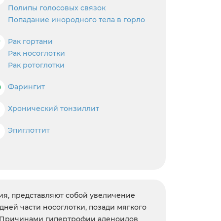
Полипы голосовых связок
Попадание инородного тела в горло
Р
Рак гортани
Рак носоглотки
Рак ротоглотки
Ф
Фарингит
Х
Хронический тонзиллит
Э
Эпиглоттит
ия, представляют собой увеличение
дней части носоглотки, позади мягкого
х. Причинами гипертрофии аденоидов