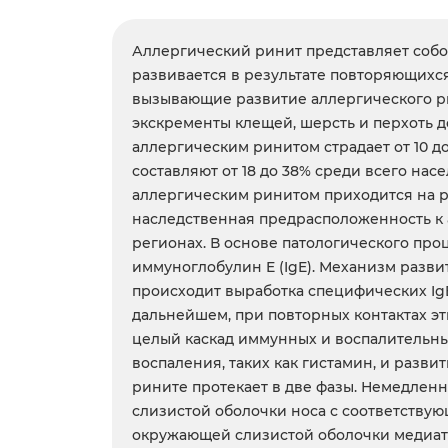
Аллергический ринит представляет собо
развивается в результате повторяющихс
вызывающие развитие аллергического ри
экскременты клещей, шерсть и перхоть 
аллергическим ринитом страдает от 10 
составляют от 18 до 38% среди всего нас
аллергическим ринитом приходится на р
наследственная предрасположенность к 
регионах. В основе патологического про
иммуноглобулин E (IgE). Механизм разв
происходит выработка специфических IgE
дальнейшем, при повторных контактах э
целый каскад иммунных и воспалительных
воспаления, таких как гистамин, и раз
рините протекает в две фазы. Немедленн
слизистой оболочки носа с соответствую
окружающей слизистой оболочки медиатор