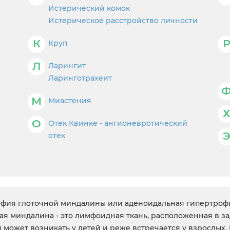
Истерический комок
Истерическое расстройство личности
К
Круп
Л
Ларингит
Ларинготрахеит
М
Миастения
О
Отек Квинке - ангионевротический
отек
офия глоточной миндалины или аденоидальная гипертроф
я миндалина - это лимфоидная ткань, расположенная в за
 может возникать у детей и реже встречается у взрослы