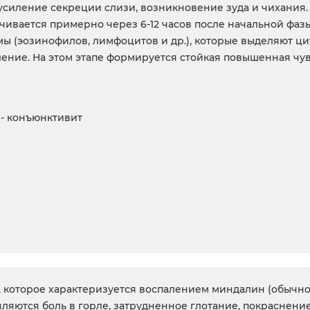
, усиление секреции слизи, возникновение зуда и чихания
чивается примерно через 6-12 часов после начальной фаз
ы (эозинофилов, лимфоцитов и др.), которые выделяют ц
ие. На этом этапе формируется стойкая повышенная чув
 - конъюнктивит
 которое характеризуется воспалением миндалин (обычно
ются боль в горле, затрудненное глотание, покраснени