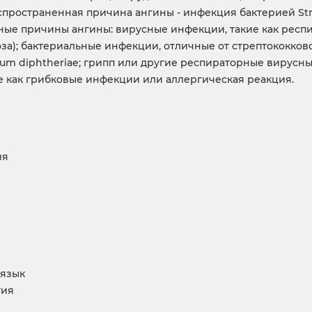
спространенная причина ангины - инфекция бактерией Str
ные причины ангины: вирусные инфекции, такие как респи
а); бактериальные инфекции, отличные от стрептококков
rium diphtheriae; грипп или другие респираторные вирусн
е как грибковые инфекции или аллергическая реакция.
ия
 язык
гия