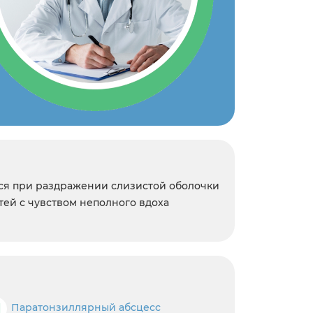
ься при раздражении слизистой оболочки
тей с чувством неполного вдоха
П
Паратонзиллярный абсцесс