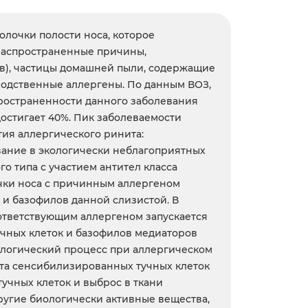
лочки полости носа, которое
 распространенные причины,
ов), частицы домашней пыли, содержащие
водственные аллергены. По данным ВОЗ,
пространенности данного заболевания
достигает 40%. Пик заболеваемости
ия аллергического ринита:
вание в экологически неблагоприятных
о типа с участием антител класса
очки носа с причинным аллергеном
 и базофилов данной слизистой. В
оответствующим аллергеном запускается
учных клеток и базофилов медиаторов
тологический процесс при аллергическом
кта сенсибилизированных тучных клеток
учных клеток и выброс в ткани
другие биологически активные вещества,