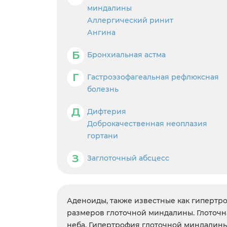
миндалины
Аллергический ринит
Ангина
Б
Бронхиальная астма
Г
Гастроэзофагеальная рефлюксная
болезнь
Д
Дифтерия
Доброкачественная неоплазия
гортани
З
Заглоточный абсцесс
Аденоиды, также известные как гипертр
размеров глоточной миндалины. Глоточна
неба. Гипертрофия глоточной миндалины