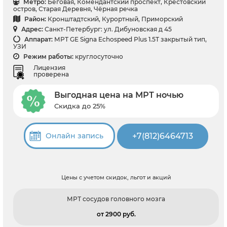
Метро:
Беговая, Комендантский проспект, Крестовский
остров, Старая Деревня, Чёрная речка
Район:
Кронштадтский, Курортный, Приморский
Адрес:
Санкт-Петербург: ул. Дибуновская д 45
Аппарат:
МРТ GE Signa Echospeed Plus 1.5T закрытый тип,
УЗИ
Режим работы:
круглосуточно
Лицензия
проверена
Выгодная цена на МРТ ночью
Скидка до 25%
+7(812)6464713
Онлайн запись
Цены с учетом скидок, льгот и акций
МРТ сосудов головного мозга
от 2900 pуб.