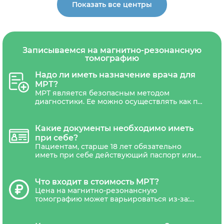
Показать все центры
Записываемся на магнитно-резонансную
томографию
Надо ли иметь назначение врача для
МРТ?
МРТ является безопасным методом
диагностики. Ее можно осуществлять как по
назначению врача, так и по личной
инициативе пациентам любого возраста.
Направления на МРТ может потребоваться
Какие документы необходимо иметь
только беременным женщинам.
при себе?
Пациентам, старше 18 лет обязательно
иметь при себе действующий паспорт или
другой документ удостоверяющий
личность. Дети не достигшие 18 лет,
должны сопровождаться уполномоченным
Что входит в стоимость МРТ?
представителем(один из родителей или
Цена на магнитно-резонансную
законный представитель ребенка).
томографию может варьироваться из-за:
типа томографа (низкопольные,
среднепольные, высокопольные,