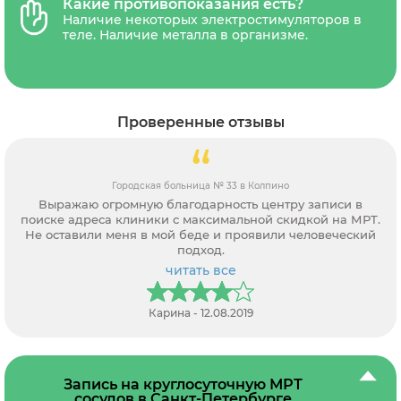
сверхвысокопольные), наличия акций и
Какие противопоказания есть?
скидок. В стоимость обследования обычно
Наличие некоторых электростимуляторов в
входит диагностика, письменное
теле. Наличие металла в организме.
заключение рентгенолога и запись
результатов на CD-диск и отправка снимка
на электронную почту.В некоторых
диагностических центрах платной является
услуга распечатки снимка на
Проверенные отзывы
рентгенологическую пленку.
Городская больница № 33 в Колпино
Выражаю огромную благодарность центру записи в
поиске адреса клиники с максимальной скидкой на МРТ.
Не оставили меня в мой беде и проявили человеческий
подход.
читать все
Карина - 12.08.2019
Запись на круглосуточную МРТ
сосудов в Санкт-Петербурге