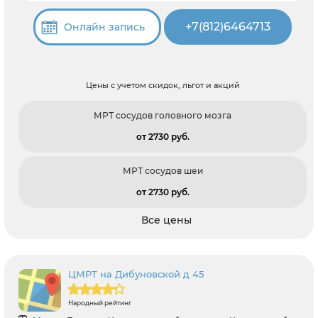
+7(812)6464713
Онлайн запись
Цены с учетом скидок, льгот и акций
МРТ сосудов головного мозга
от 2730 pуб.
МРТ сосудов шеи
от 2730 pуб.
Все цены
ЦМРТ на Дибуновской д 45
Народный рейтинг