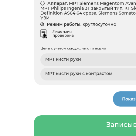
Аппарат:
МРТ Siemens Magentom Avanto
МРТ Philips Ingenia 3Т закрытый тип, КТ
Definition AS64 64 среза, Siemens Somat
УЗИ
Режим работы:
круглосуточно
Лицензия
проверена
Цены с учетом скидок, льгот и акций
МРТ кисти руки
МРТ кисти руки с контрастом
Показ
Записыв