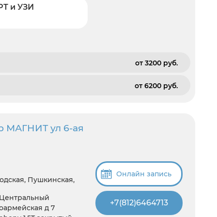
РТ и УЗИ
от 3200 pуб.
от 6200 pуб.
р МАГНИТ ул 6-ая
Онлайн запись
одская, Пушкинская,
 Центральный
+7(812)6464713
ноармейская д 7