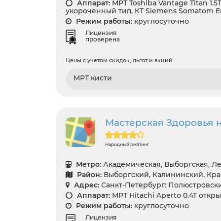
Аппарат:
МРТ Toshiba Vantage Titan 1.
укороченный тип, КТ Siemens Somatom Em
Режим работы:
круглосуточно
Лицензия
проверена
Цены с учетом скидок, льгот и акций
МРТ кисти
Мастерская Здоровья 
Народный рейтинг
Метро:
Академическая, Выборгская, Л
Район:
Выборгский, Калининский, Кр
Адрес:
Санкт-Петербург: Полюстровски
Аппарат:
МРТ Hitachi Aperto 0.4T откр
Режим работы:
круглосуточно
Лицензия