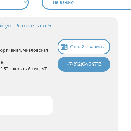
 ул. Рентгена д 5
Онлайн запись
портивная, Чкаловская
 5
+7(812)6464713
1.5T закрытый тип, КТ