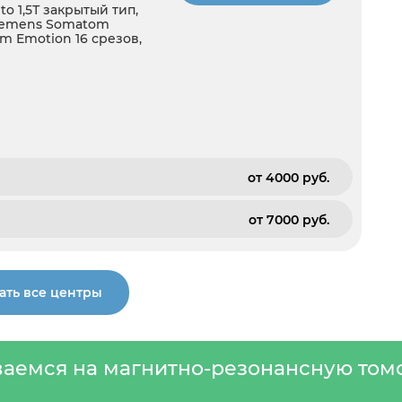
 1,5Т закрытый тип,
 Siemens Somatom
om Emotion 16 срезов,
от 4000 pуб.
от 7000 pуб.
ать все центры
аемся на магнитно-резонансную то