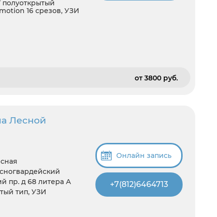
5T полуоткрытый
otion 16 срезов, УЗИ
от 3800 pуб.
на Лесной
Онлайн запись
есная
асногвардейский
й пр. д 68 литера А
+7(812)6464713
ытый тип, УЗИ