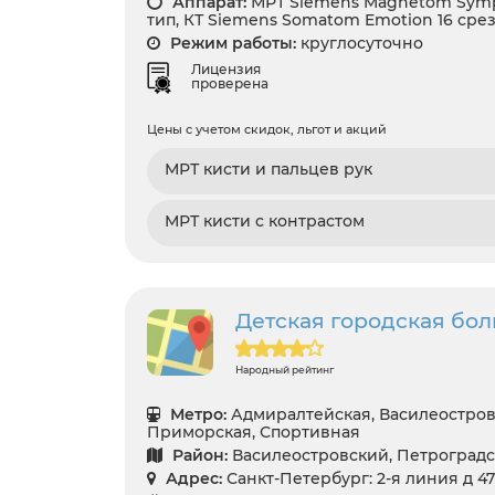
Аппарат:
МРТ Siemens Magnetom Symp
тип, КТ Siemens Somatom Emotion 16 сре
Режим работы:
круглосуточно
Лицензия
проверена
Цены с учетом скидок, льгот и акций
МРТ кисти и пальцев рук
МРТ кисти с контрастом
Детская городская бо
Народный рейтинг
Метро:
Адмиралтейская, Василеостровс
Приморская, Спортивная
Район:
Василеостровский, Петроград
Адрес:
Санкт-Петербург: 2-я линия д 47