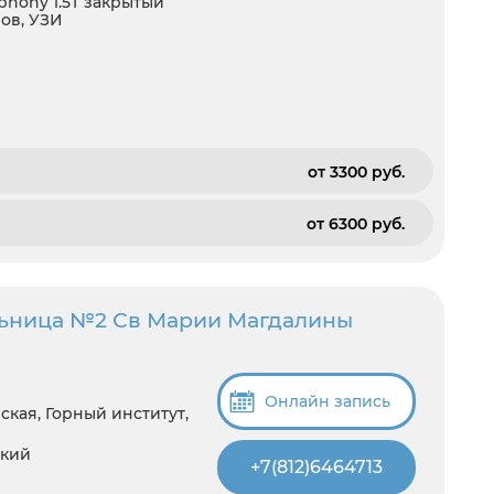
hony 1.5T закрытый
зов, УЗИ
от 3300 pуб.
от 6300 pуб.
льница №2 Св Марии Магдалины
Онлайн запись
кая, Горный институт,
ский
+7(812)6464713