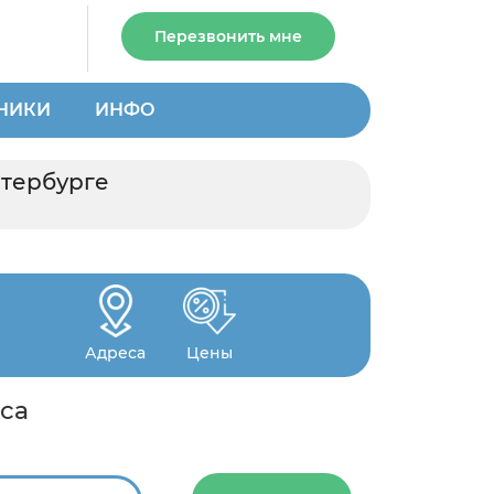
Перезвонить мне
НИКИ
ИНФО
етербурге
Адреса
Цены
аса