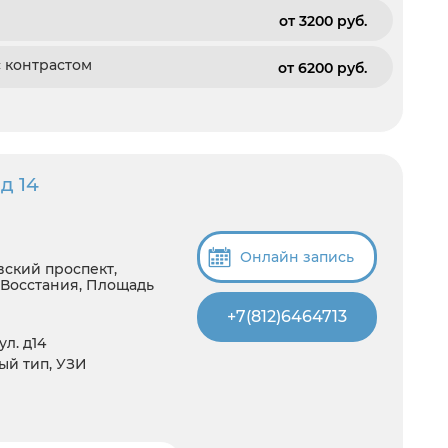
от 3200 pуб.
с контрастом
от 6200 pуб.
д 14
Онлайн запись
вский проспект,
 Восстания, Площадь
+7(812)6464713
л. д14
тый тип, УЗИ