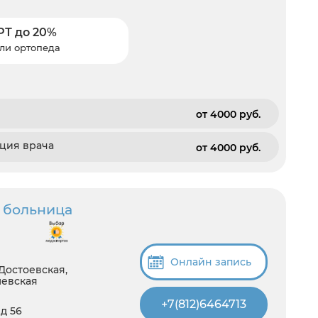
РТ до 20%
ли ортопеда
от 4000 pуб.
ация врача
от 4000 pуб.
 больница
Онлайн запись
Достоевская,
шевская
+7(812)6464713
д 56