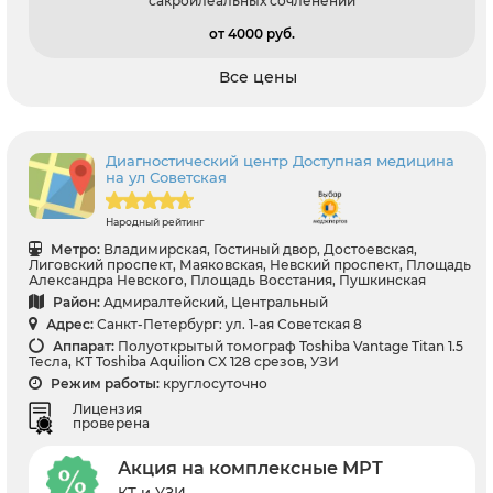
сакроилеальных сочленений
от 4000 pуб.
Все цены
Диагностический центр Доступная медицина
на ул Советская
Народный рейтинг
Метро:
Владимирская, Гостиный двор, Достоевская,
Лиговский проспект, Маяковская, Невский проспект, Площадь
Александра Невского, Площадь Восстания, Пушкинская
Район:
Адмиралтейский, Центральный
Адрес:
Санкт-Петербург: ул. 1-ая Советская 8
Аппарат:
Полуоткрытый томограф Toshiba Vantage Titan 1.5
Тесла, КТ Toshiba Aquilion CX 128 срезов, УЗИ
Режим работы:
круглосуточно
Лицензия
проверена
Акция на комплексные МРТ
КТ и УЗИ