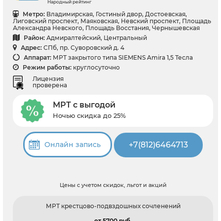
Народный рейтинг
Метро:
Владимирская, Гостиный двор, Достоевская,
Лиговский проспект, Маяковская, Невский проспект, Площадь
Александра Невского, Площадь Восстания, Чернышевская
Район:
Адмиралтейский, Центральный
Адрес:
СПб, пр. Суворовский д. 4
Аппарат:
МРТ закрытого типа SIEMENS Amira 1,5 Тесла
Режим работы:
круглосуточно
Лицензия
проверена
МРТ с выгодой
Ночью скидка до 25%
+7(812)6464713
Онлайн запись
Цены с учетом скидок, льгот и акций
МРТ крестцово-подвздошных сочленений
от 5700 pуб.