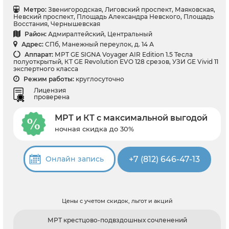
Метро:
Звенигородская, Лиговский проспект, Маяковская,
Невский проспект, Площадь Александра Невского, Площадь
Восстания, Чернышевская
Район:
Адмиралтейский, Центральный
Адрес:
СПб, Манежный переулок, д. 14 А
Аппарат:
МРТ GE SIGNA Voyager AIR Edition 1.5 Тесла
полуоткрытый, КТ GE Revolution EVO 128 срезов, УЗИ GE Vivid 11
экспертного класса
Режим работы:
круглосуточно
Лицензия
проверена
МРТ и КТ с максимальной выгодой
ночная скидка до 30%
+7 (812) 646-47-13
Онлайн запись
Цены с учетом скидок, льгот и акций
МРТ крестцово-подвздошных сочленений