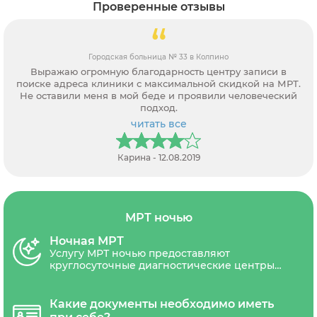
Проверенные отзывы
Городская больница № 33 в Колпино
Выражаю огромную благодарность центру записи в
поиске адреса клиники с максимальной скидкой на МРТ.
Не оставили меня в мой беде и проявили человеческий
подход.
читать все
Карина - 12.08.2019
МРТ ночью
Ночная МРТ
Услугу МРТ ночью предоставляют
круглосуточные диагностические центры
СПб. Некоторые частные клиник в ночное
время МРТ проводят со скидкой 10-30%.
Скидичное время - с 23.00 до 8.00.
Какие документы необходимо иметь