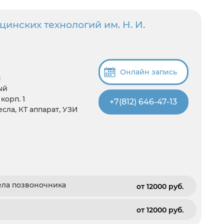
инских технологий им. Н. И.
Онлайн запись
я
ый
корп. 1
+7(812) 646-47-13
есла, КТ аппарат, УЗИ
ела позвоночника
от 12000 pуб.
от 12000 pуб.