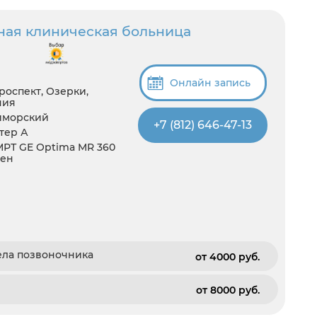
ная клиническая больница
Онлайн запись
роспект, Озерки,
ния
иморский
+7 (812) 646-47-13
итер А
 МРТ GE Optima MR 360
ген
ела позвоночника
от 4000 pуб.
от 8000 pуб.