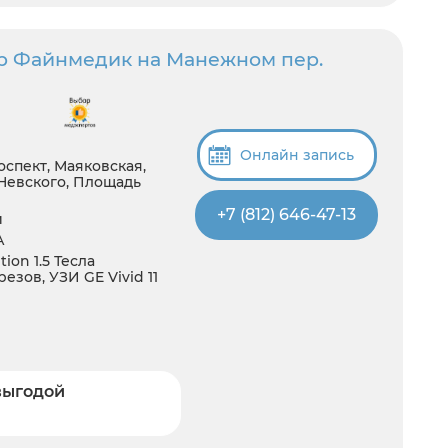
р Файнмедик на Манежном пер.
Онлайн запись
спект, Маяковская,
Невского, Площадь
+7 (812) 646-47-13
й
А
ion 1.5 Тесла
езов, УЗИ GE Vivid 11
выгодой