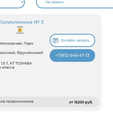
Поликлиника № 3
Онлайн запись
 Московская, Парк
шкинский, Фрунзенский
+7(812) 646-47-13
1.5 Т, КТ TOSHIBA
о класса
ела позвоночника
от 15200 pуб.