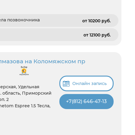
ела позвоночника
от 10200 pуб.
от 12100 pуб.
Алмазова на Коломяжском пр
Онлайн запись
ерская, Удельная
. область, Приморский
п. 2
+7(812) 646-47-13
tom Espree 1.5 Тесла,