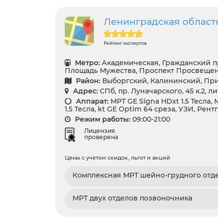
Ленинградская област
Рейтинг экспертов
Метро:
Академическая, Гражданский п
Площадь Мужества, Проспект Просвеще
Район:
Выборгский, Калининский, Пр
Адрес:
СПб, пр. Луначарского, 45 к.2, л
Аппарат:
МРТ GE Signa HDxt 1.5 Тесла,
1.5 Тесла, kt GE Optim 64 среза, УЗИ, Рент
Режим работы:
09:00-21:00
Лицензия
проверена
Цены с учетом скидок, льгот и акций
Комплексная МРТ шейно-грудного отд
МРТ двух отделов позвоночника