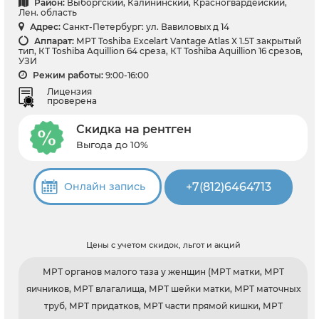
Район:
Выборгский, Калининский, Красногвардейский,
Лен. область
Адрес:
Санкт-Петербург: ул. Вавиловых д 14
Аппарат:
МРТ Toshiba Excelart Vantage Atlas X 1.5T закрытый
тип, КТ Toshiba Aquillion 64 среза, КТ Toshiba Aquillion 16 срезов,
УЗИ
Режим работы:
9:00-16:00
Лицензия
проверена
Скидка на рентген
Выгода до 10%
+7(812)6464713
Онлайн запись
Цены с учетом скидок, льгот и акций
МРТ органов малого таза у женщин (МРТ матки, МРТ
яичников, МРТ влагалища, МРТ шейки матки, МРТ маточных
труб, МРТ придатков, МРТ части прямой кишки, МРТ