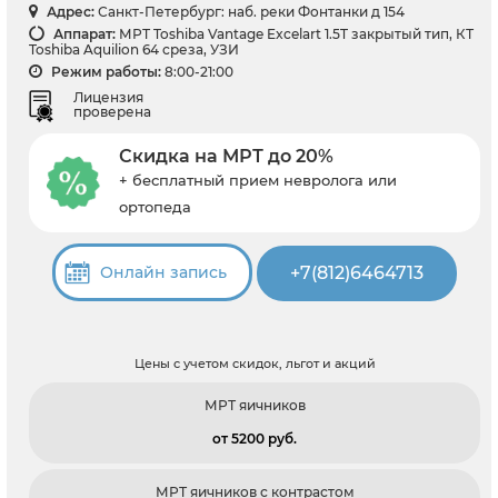
Адрес:
Санкт-Петербург: наб. реки Фонтанки д 154
Аппарат:
МРТ Toshiba Vantage Excelart 1.5T закрытый тип, КТ
Toshiba Aquilion 64 среза, УЗИ
Режим работы:
8:00-21:00
Лицензия
проверена
Скидка на МРТ до 20%
+ бесплатный прием невролога или
ортопеда
+7(812)6464713
Онлайн запись
Цены с учетом скидок, льгот и акций
МРТ яичников
от 5200 pуб.
МРТ яичников с контрастом