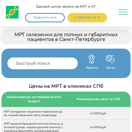
Единый центр записи на МРТ и КТ
Позвонить мне
+7 (812) 646-47-13
МРТ селезенки для полных и габаритных
пациентов в Санкт-Петербурге
Адреса
Цены
Цены на МРТ в клиниках СПб
Наименование исследования (Что
Минимальная цена по СПб
входит)
МРТ желудочно-кишечного тракта (желуд
от 5000 руб.
ок, тонкий кишечник, часть пищевода)
МРТ органов брюшной полости (печень, ж
елчный пузырь, поджелудочная железа, с
от 4500 руб.
елезенка, брыжейка, тонкий кишечник)