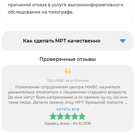
причиняй отказа в услуге высокоинформативного
обследования на томографе.
Как сделать МРТ качественно
Проверенные отзывы
Диагностический центр СТАНДАРТ
У меня было назначено очень сложное исследование -
.
МРТ органов брюшной полости и забрюшинного
и
пространства (с МР-холангиопанкреатографией). спасибо
с
врачам клиники Стандарт. После исследования все
объяснили и разъяснили, перевели на человеческий
читать все
язык. Всем советую!
Павел Р. - 22.08.2019