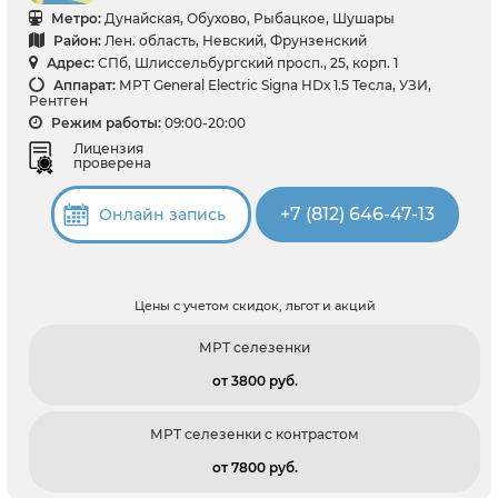
Метро:
Дунайская, Обухово, Рыбацкое, Шушары
Район:
Лен. область, Невский, Фрунзенский
Адрес:
СПб, Шлиссельбургский просп., 25, корп. 1
Аппарат:
МРТ General Electric Signa HDх 1.5 Тесла, УЗИ,
Рентген
Режим работы:
09:00-20:00
Лицензия
проверена
+7 (812) 646-47-13
Онлайн запись
Цены с учетом скидок, льгот и акций
МРТ селезенки
от 3800 pуб.
МРТ селезенки с контрастом
от 7800 pуб.