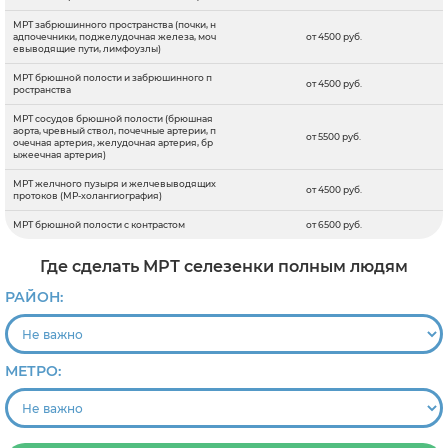
МРТ забрюшинного пространства (почки, н
адпочечники, поджелудочная железа, моч
от 4500 руб.
евыводящие пути, лимфоузлы)
МРТ брюшной полости и забрюшинного п
от 4500 руб.
ространства
МРТ сосудов брюшной полости (брюшная
аорта, чревный ствол, почечные артерии, п
от 5500 руб.
очечная артерия, желудочная артерия, бр
ыжеечная артерия)
МРТ желчного пузыря и желчевыводящих
от 4500 руб.
протоков (МР-холангиография)
МРТ брюшной полости с контрастом
от 6500 руб.
Где сделать МРТ селезенки полным людям
РАЙОН:
МЕТРО: