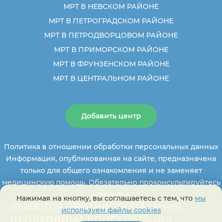
МРТ В НЕВСКОМ РАЙОНЕ
МРТ В ПЕТРОГРАДСКОМ РАЙОНЕ
МРТ В ПЕТРОДВОРЦОВОМ РАЙОНЕ
МРТ В ПРИМОРСКОМ РАЙОНЕ
МРТ В ФРУНЗЕНСКОМ РАЙОНЕ
МРТ В ЦЕНТРАЛЬНОМ РАЙОНЕ
Добавить центр
Политика в отношении обработки персональных данных
Информация, опубликованная на сайте, предназначена
только для общего ознакомления и не заменяет
медицинскую помощь. Обязательно проконсультируйтесь
с врачом!
Нажимая на кнопку, вы соглашаетесь с тем, что
мы
ИМЕЮТСЯ ПРОТИВОПОКАЗАНИЯ,
используем файлы cookies
НЕОБХОДИМА КОНСУЛЬТАЦИЯ