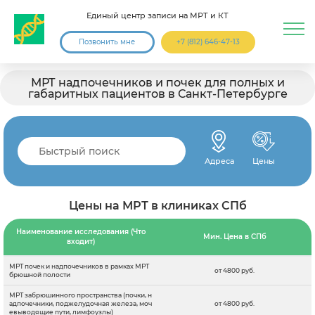
Единый центр записи на МРТ и КТ
Позвонить мне
+7 (812) 646-47-13
МРТ надпочечников и почек для полных и
габаритных пациентов в Санкт-Петербурге
Адреса
Цены
Цены на МРТ в клиниках СПб
Наименование исследования (Что
Мин. Цена в СПб
входит)
МРТ почек и надпочечников в рамках МРТ
от 4800 руб.
брюшной полости
МРТ забрюшинного пространства (почки, н
адпочечники, поджелудочная железа, моч
от 4800 руб.
евыводящие пути, лимфоузлы)