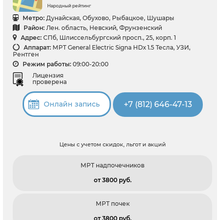
Народный рейтинг
Метро:
Дунайская, Обухово, Рыбацкое, Шушары
Район:
Лен. область, Невский, Фрунзенский
Адрес:
СПб, Шлиссельбургский просп., 25, корп. 1
Аппарат:
МРТ General Electric Signa HDх 1.5 Тесла, УЗИ,
Рентген
Режим работы:
09:00-20:00
Лицензия
проверена
+7 (812) 646-47-13
Онлайн запись
Цены с учетом скидок, льгот и акций
МРТ надпочечников
от 3800 pуб.
МРТ почек
от 3800 pуб.