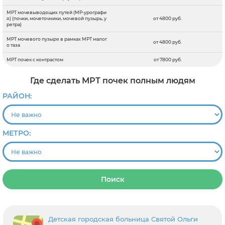
МРТ мочевыводящих путей (МР-урографи
я) (почки, мочеточники, мочевой пузырь, у
от 4800 руб.
ретра)
МРТ мочевого пузыря в рамках МРТ малог
от 4800 руб.
о таза
МРТ почек с контрастом
от 7800 руб.
Где сделать МРТ почек полным людям
РАЙОН:
МЕТРО:
Поиск
Детская городская больница Святой Ольги