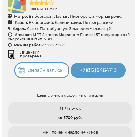
Народный рейтинг
Метро:
Выборгская, Лесная, Пионерская, Чёрная речка
Район:
Выборгский, Калининский, Петроградский
Адрес:
Санкт-Петербург: ул. Земледельческая д 2
Аппарат:
МРТ Siemens Magnetom Espree 1.5T полуоткрытый
укороченный тип, УЗИ
Режим работы:
9:00-20:00
Лицензия
проверена
+7(812)6464713
Онлайн запись
Цены с учетом скидок, льгот и акций
МРТ почек
от 3700 pуб.
МРТ почек и надпочечников