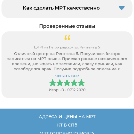
Как сделать МРТ качественно
Проверенные отзывы
градской ул. Рентгена д 5
МСЧ ГУП Водок
ентгена 5. Получилось быстро
Прошёл МРТ надпочечни
к. Приехал раньше назначенного
Московском 103. Записа
 заставили, сразу приняли, как
объяснила все нюансы по
олучил подробное описание и
минут за 20. Расшифро
льтацию врача.
итать все
чи
 В - 07.12.2020
Володьк
АДРЕСА И ЦЕНЫ НА МРТ
КТ В СПб
МРТ ГОЛОВНОГО МОЗГА