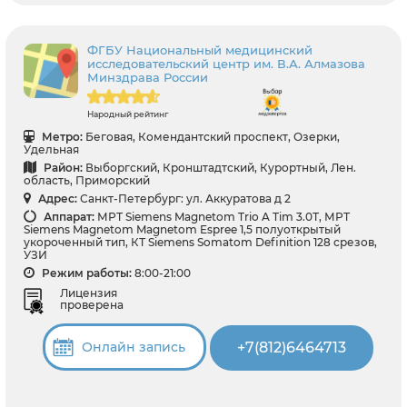
ФГБУ Национальный медицинский
исследовательский центр им. В.А. Алмазова
Минздрава России
Народный рейтинг
Метро:
Беговая, Комендантский проспект, Озерки,
Удельная
Район:
Выборгский, Кронштадтский, Курортный, Лен.
область, Приморский
Адрес:
Санкт-Петербург: ул. Аккуратова д 2
Аппарат:
МРТ Siemens Magnetom Trio A Tim 3.0Т, МРТ
Siemens Magnetom Magnetom Espree 1,5 полуоткрытый
укороченный тип, КТ Siemens Somatom Definition 128 срезов,
УЗИ
Режим работы:
8:00-21:00
Лицензия
проверена
+7(812)6464713
Онлайн запись