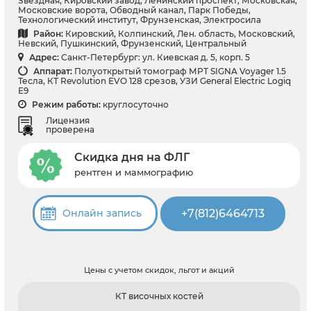
Звёздная, Кировский завод, Ленинский проспект, Московская,
Московские ворота, Обводный канал, Парк Победы,
Технологический институт, Фрунзенская, Электросила
Район:
Кировский, Колпинский, Лен. область, Московский,
Невский, Пушкинский, Фрунзенский, Центральный
Адрес:
Санкт-Петербург: ул. Киевская д. 5, корп. 5
Аппарат:
Полуоткрытый томограф МРТ SIGNA Voyager 1.5
Тесла, КТ Revolution EVO 128 срезов, УЗИ General Electric Logiq
E9
Режим работы:
круглосуточно
Лицензия
проверена
Скидка дня на ФЛГ
рентген и маммографию
+7(812)6464713
Онлайн запись
Цены с учетом скидок, льгот и акций
КТ височных костей