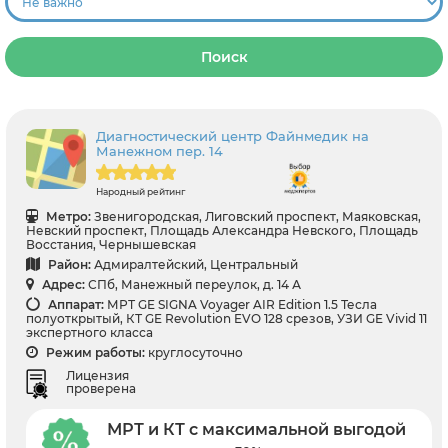
Поиск
Диагностический центр Файнмедик на
Манежном пер. 14
Народный рейтинг
Метро:
Звенигородская, Лиговский проспект, Маяковская,
Невский проспект, Площадь Александра Невского, Площадь
Восстания, Чернышевская
Район:
Адмиралтейский, Центральный
Адрес:
СПб, Манежный переулок, д. 14 А
Аппарат:
МРТ GE SIGNA Voyager AIR Edition 1.5 Тесла
полуоткрытый, КТ GE Revolution EVO 128 срезов, УЗИ GE Vivid 11
экспертного класса
Режим работы:
круглосуточно
Лицензия
проверена
МРТ и КТ с максимальной выгодой