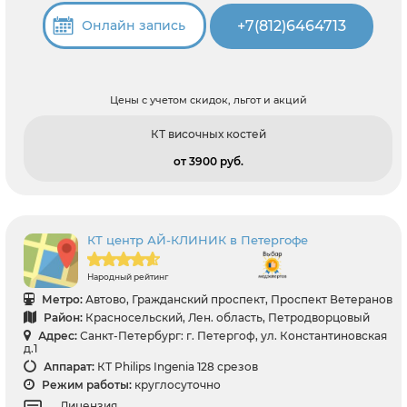
+7(812)6464713
Онлайн запись
Цены с учетом скидок, льгот и акций
КТ височных костей
от 3900 pуб.
КТ центр АЙ-КЛИНИК в Петергофе
Народный рейтинг
Метро:
Автово, Гражданский проспект, Проспект Ветеранов
Район:
Красносельский, Лен. область, Петродворцовый
Адрес:
Санкт-Петербург: г. Петергоф, ул. Константиновская
д.1
Аппарат:
КТ Philips Ingenia 128 срезов
Режим работы:
круглосуточно
Лицензия