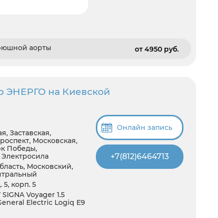
брюшной аорты
от 4950 pуб.
р ЭНЕРГО на Киевской
Онлайн запись
я, Заставская,
роспект, Московская,
рк Победы,
+7(812)6464713
, Электросила
бласть, Московский,
нтральный
 5, корп. 5
SIGNA Voyager 1.5
eneral Electric Logiq E9