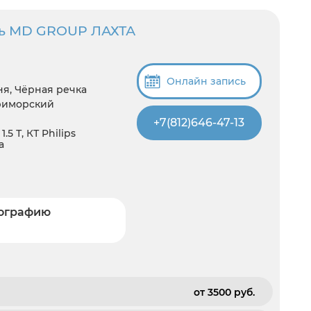
ль MD GROUP ЛАХТА
Онлайн запись
ня, Чёрная речка
риморский
+7(812)646-47-13
5 Т, КТ Philips
а
мографию
от 3500 pуб.