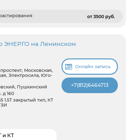
трастирования
от 3500 pуб.
р ЭНЕРГО на Ленинском
Онлайн запись
проспект, Московская,
ая, Электросила, Юго-
+7(812)6464713
ковский, Пушкинский
 д 160
5 1.5Т закрытый тип, КТ
 УЗИ
 и КТ