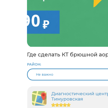
Где сделать КТ брюшной аор
РАЙОН:
Диагностический цент
Тимуровская