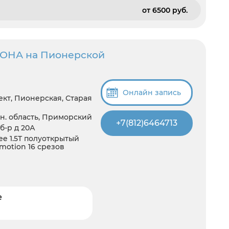
от 6500 pуб.
 ОНА на Пионерской
Онлайн запись
кт, Пионерская, Старая
н. область, Приморский
+7(812)6464713
б-р д 20А
e 1.5T полуоткрытый
motion 16 срезов
е