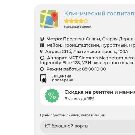
Клинический госпита
Народный рейтинг
Метро:
Проспект Славы, Старая Дерев
Район:
Кронштадтский, Курортный, П
Адрес:
СПб, Лахтинский просп., 100А
Аппарат:
МРТ Siemens Magnetom Aero 1.
Ingenuity Elite 128, УЗИ экспертного класс
Режим работы:
08:00-19:00
Лицензия
проверена
Скидка на рентген и мам
Выгода до 15%
Цены с учетом скидок, льгот и акций
КТ брюшной аорты