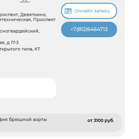
Онлайн запись
роспект, Девяткино,
итехническая, Проспект
+7(812)6464713
сногвардейский,
, д 17-3
открытого типа, КТ
афия брюшной аорты
от 3100 pуб.