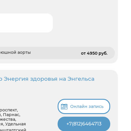
брюшной аорты
от 4950 pуб.
 Энергия здоровья на Энгельса
Онлайн запись
роспект,
, Парнас,
жества,
+7(812)6464713
я, Удельная
нштадтский,