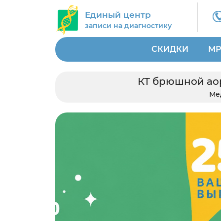
Единый центр
записи на диагностику
СКИДКИ
МР
КТ брюшной аор
Ме