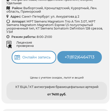
Удельная
Район:
Выборгский, Кронштадтский, Курортный, Лен.
область, Приморский
Адрес:
Санкт-Петербург: ул. Аккуратова д 2
Аппарат:
МРТ Siemens Magnetom Trio A Tim 3.0Т, МРТ
Siemens Magnetom Magnetom Espree 1,5 полуоткрытый
укороченный тип, КТ Siemens Somatom Definition 128 срезов,
УЗИ
Режим работы:
8:00-21:00
Лицензия
проверена
+7(812)6464713
Онлайн запись
Цены с учетом скидок, льгот и акций
КТ БЦА / КТ ангиография брахиоцефальных артерий
от 7400 pуб.