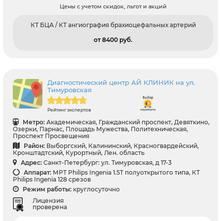
Цены с учетом скидок, льгот и акций
КТ БЦА / КТ ангиография брахиоцефальных артерий
от 8400 pуб.
Диагностический центр АЙ КЛИНИК на ул.
Тимуровская
Рейтинг экспертов
Метро:
Академическая, Гражданский проспект, Девяткино,
Озерки, Парнас, Площадь Мужества, Политехническая,
Проспект Просвещения
Район:
Выборгский, Калининский, Красногвардейский,
Кронштадтский, Курортный, Лен. область
Адрес:
Санкт-Петербург: ул. Тимуровская, д 17-3
Аппарат:
МРТ Philips Ingenia 1.5T полуоткрытого типа, КТ
Philips Ingenia 128 срезов
Режим работы:
круглосуточно
Лицензия
проверена