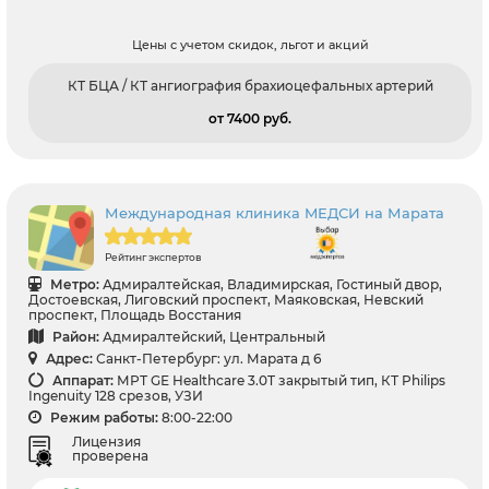
Цены с учетом скидок, льгот и акций
КТ БЦА / КТ ангиография брахиоцефальных артерий
от 7400 pуб.
Международная клиника MЕДСИ на Марата
Рейтинг экспертов
Метро:
Адмиралтейская, Владимирская, Гостиный двор,
Достоевская, Лиговский проспект, Маяковская, Невский
проспект, Площадь Восстания
Район:
Адмиралтейский, Центральный
Адрес:
Санкт-Петербург: ул. Марата д 6
Аппарат:
МРТ GЕ Healthcare 3.0T закрытый тип, КТ Philips
Ingenuity 128 срезов, УЗИ
Режим работы:
8:00-22:00
Лицензия
проверена