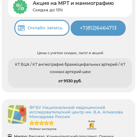
Акция на МРТ и маммографию
Скидка до 15%
+7(812)6464713
Онлайн запись
Цены с учетом скидок, льгот и акций
КТ БЦА / КТ ангиография брахиоцефальных артерий / КТ
сонных артерий шеи
от 9530 pуб.
ФГБУ Национальный медицинский
исследовательский центр им. В.А. Алмазова
Минздрава России
Рейтинг экспертов
Метро:
Беговая, Комендантский проспект, Озерки,