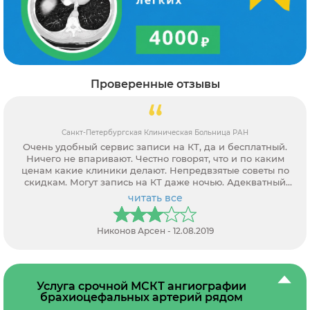
Проверенные отзывы
Санкт-Петербургская Клиническая Больница РАН
Очень удобный сервис записи на КТ, да и бесплатный.
Ничего не впаривают. Честно говорят, что и по каким
ценам какие клиники делают. Непредвзятые советы по
скидкам. Могут запись на КТ даже ночью. Адекватный
персонал.
читать все
Никонов Арсен - 12.08.2019
Услуга срочной МСКТ ангиографии
брахиоцефальных артерий рядом