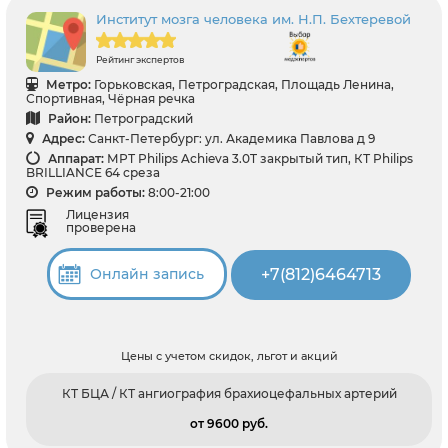
Институт мозга человека им. Н.П. Бехтеревой
Рейтинг экспертов
Метро:
Горьковская, Петроградская, Площадь Ленина,
Спортивная, Чёрная речка
Район:
Петроградский
Адрес:
Санкт-Петербург: ул. Академика Павлова д 9
Аппарат:
МРТ Philips Achieva 3.0T закрытый тип, КТ Philips
BRILLIANCE 64 среза
Режим работы:
8:00-21:00
Лицензия
проверена
+7(812)6464713
Онлайн запись
Цены с учетом скидок, льгот и акций
КТ БЦА / КТ ангиография брахиоцефальных артерий
от 9600 pуб.