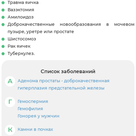
Травма яичка
Вазэктомия
Амилоидоз
Доброкачественные новообразования в мочевом
пузыре, уретре или простате
Шистосомоз
Рак яичек
Туберкулез.
Список заболеваний
А
Аденома простаты - доброкачественная
гиперплазия предстательной железы
Г
Гемоспермия
Гемофилия
Гонорея у мужчин
К
Камни в почках