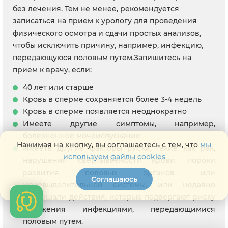
без лечения. Тем не менее, рекомендуется
записаться на прием к урологу для проведения
физического осмотра и сдачи простых анализов,
чтобы исключить причину, например, инфекцию,
передающуюся половым путем.Запишитесь на
прием к врачу, если:
40 лет или старше
Кровь в сперме сохраняется более 3-4 недель
Кровь в сперме появляется неоднократно
Имеете другие симптомы, например,
болезненное мочеиспускание
Нажимая на кнопку, вы соглашаетесь с тем, что
мы
Имеете другие факторы риска, такие как рак,
используем файлы cookies
нарушения свертываемости крови, пороки
развития половых органов или
Соглашаюсь
мочевыделительной системы, или недавно
совершали действия, которые подвергают риску
заражения инфекциями, передающимися
половым путем.