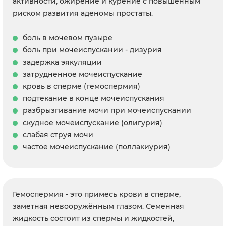
активности, ожирение и курение с повышенным
риском развития аденомы простаты.
боль в мочевом пузыре
боль при мочеиспускании - дизурия
задержка эякуляции
затрудненное мочеиспускание
кровь в сперме (гемоспермия)
подтекание в конце мочеиспускания
разбрызгивание мочи при мочеиспускании
скудное мочеиспускание (олигурия)
слабая струя мочи
частое мочеиспускание (поллакиурия)
Гемоспермия - это примесь крови в сперме,
заметная невооружённым глазом. Семенная
жидкость состоит из спермы и жидкостей,