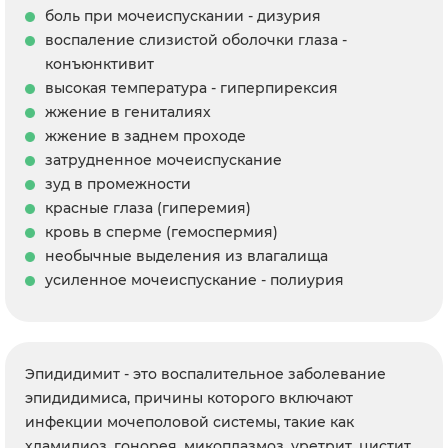
боль при мочеиспускании - дизурия
воспаление слизистой оболочки глаза -
конъюнктивит
высокая температура - гиперпирексия
жжение в гениталиях
жжение в заднем проходе
затрудненное мочеиспускание
зуд в промежности
красные глаза (гиперемия)
кровь в сперме (гемоспермия)
необычные выделения из влагалища
усиленное мочеиспускание - полиурия
Эпидидимит - это воспалительное заболевание
эпидидимиса, причины которого включают
инфекции мочеполовой системы, такие как
хламидиоз, гонорея, микоплазмоз, уретрит, цистит,