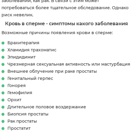
заболеваний, как рак. В связи с этим может
потребоваться более тщательное обследование. Однако
риск невелик.
Кровь в сперме - симптомы какого заболевания
Возможные причины появления крови в сперме:
Брахитерапия
Хламидия трахоматис
Эпидидимит
Чрезмерная сексуальная активность или мастурбация
Внешнее облучение при раке простаты
Генитальный герпес
Гонорея
Гемофилия
Орхит
Длительное половое воздержание
Биопсия простаты
Рак простаты
Простатит