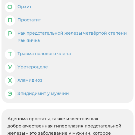
О
Орхит
П
Простатит
Р
Рак предстательной железы четвёртой степени
Рак яичка
Т
Травма полового члена
У
Уретероцеле
Х
Хламидиоз
Э
Эпидидимит у мужчин
Аденома простаты, также известная как
доброкачественная гиперплазия предстательной
железы – это заболевание у мужчин, которое