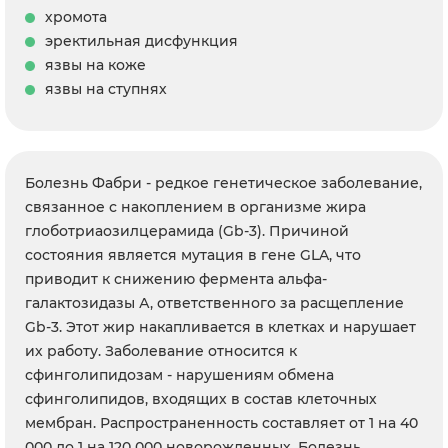
хромота
эректильная дисфункция
язвы на коже
язвы на ступнях
Болезнь Фабри - редкое генетическое заболевание,
связанное с накоплением в организме жира
глоботриаозилцерамида (Gb-3). Причиной
состояния является мутация в гене GLA, что
приводит к снижению фермента альфа-
галактозидазы А, ответственного за расщепление
Gb-3. Этот жир накапливается в клетках и нарушает
их работу. Заболевание относится к
сфинголипидозам - нарушениям обмена
сфинголипидов, входящих в состав клеточных
мембран. Распространенность составляет от 1 на 40
000 до 1 на 120 000 новорожденных. Болезнь