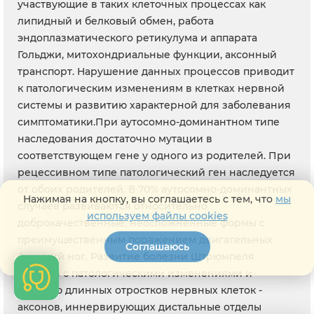
участвующие в таких клеточных процессах как
липидный и белковый обмен, работа
эндоплазматического ретикулума и аппарата
Гольджи, митохондриальные функции, аксонный
транспорт. Нарушение данных процессов приводит
к патологическим изменениям в клетках нервной
системы и развитию характерной для заболевания
симптоматики.При аутосомно-доминантном типе
наследования достаточно мутации в
соответствующем гене у одного из родителей. При
рецессивном типе патологический ген наследуется
от обоих родителей. В 70% аутосомно-доминантных
Нажимая на кнопку, вы соглашаетесь с тем, что
мы
случаев развиваются относительно
используем файлы cookies
доброкачественные, неосложненные формы с
преимущественным поражением двигательных
Соглашаюсь
функций ног. Развитие болезни Штрюмпеля
связано с патологическими изменениями и
гибелью длинных отростков нервных клеток -
аксонов, иннервирующих дистальные отделы