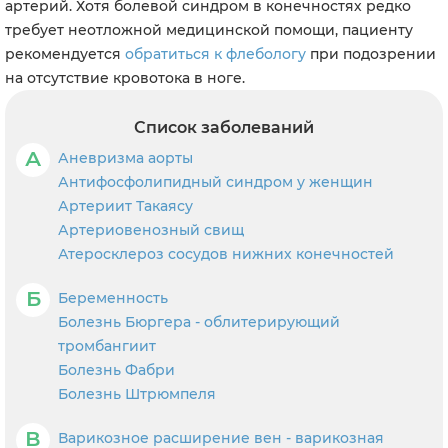
артерий. Хотя болевой синдром в конечностях редко
требует неотложной медицинской помощи, пациенту
рекомендуется
обратиться к флебологу
при подозрении
на отсутствие кровотока в ноге.
Список заболеваний
А
Аневризма аорты
Антифосфолипидный синдром у женщин
Артериит Такаясу
Артериовенозный свищ
Атеросклероз сосудов нижних конечностей
Б
Беременность
Болезнь Бюргера - облитерирующий
тромбангиит
Болезнь Фабри
Болезнь Штрюмпеля
В
Варикозное расширение вен - варикозная