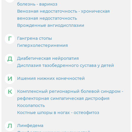
болезнь - варикоз
Венозная недостаточность - хроническая
венозная недостаточность
Врожденные ангиодисплазии
Г
Гангрена стопы
Гиперхолестеринемия
Д
Диабетическая нейропатия
Дисплазия тазобедренного сустава у детей
И
Ишемия нижних конечностей
К
Комплексный регионарный болевой синдром -
рефлекторная симпатическая дистрофия
Косолапость
Костные шпоры в ногах - остеофитоз
Л
Лимфедема