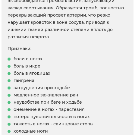
высвобождается тромбопластин, запускающий
каскад свертывания. Образуется тромб, полностью
перекрывающий просвет артерии, что резко
нарушает кровоток в зоне сосуда, приводя к
ишемии тканей различной степени вплоть до
развития некроза.
Признаки:
боли в ногах
боль в икре
боль в ягодицах
гангрена
затруднения при ходьбе
медленное заживление ран
неудобства при беге и ходьбе
онемение в ногах - парестезия
потеря чувствительности в ногах
тяжесть в ногах - свинцовые стопы
холодные ноги