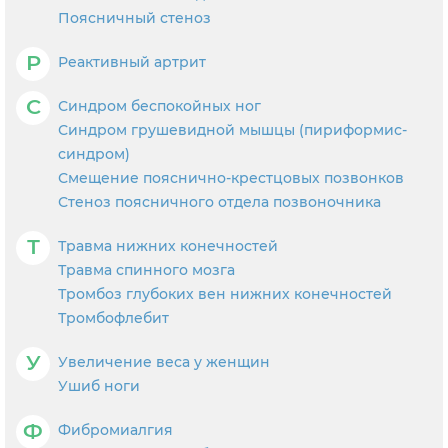
Поясничный стеноз
Р
Реактивный артрит
С
Синдром беспокойных ног
Синдром грушевидной мышцы (пириформис-
синдром)
Смещение пояснично-крестцовых позвонков
Стеноз поясничного отдела позвоночника
Т
Травма нижних конечностей
Травма спинного мозга
Тромбоз глубоких вен нижних конечностей
Тромбофлебит
У
Увеличение веса у женщин
Ушиб ноги
Ф
Фибромиалгия