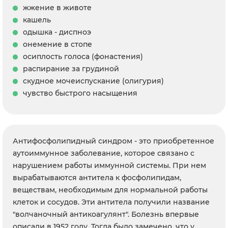
жжение в животе
кашель
одышка - диспноэ
онемение в стопе
осиплость голоса (фонастения)
распирание за грудиной
скудное мочеиспускание (олигурия)
чувство быстрого насыщения
Антифосфолипидный синдром - это приобретенное
аутоиммунное заболевание, которое связано с
нарушением работы иммунной системы. При нем
вырабатываются антитела к фосфолипидам,
веществам, необходимым для нормальной работы
клеток и сосудов. Эти антитела получили название
"волчаночный антикоагулянт". Болезнь впервые
описали в 1952 году. Тогда было замечено, что у