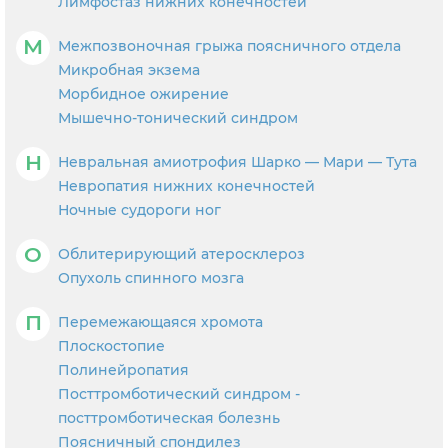
Лимфостаз нижних конечностей
М
Межпозвоночная грыжа поясничного отдела
Микробная экзема
Морбидное ожирение
Мышечно-тонический синдром
Н
Невральная амиотрофия Шарко — Мари — Тута
Невропатия нижних конечностей
Ночные судороги ног
О
Облитерирующий атеросклероз
Опухоль спинного мозга
П
Перемежающаяся хромота
Плоскостопие
Полинейропатия
Посттромботический синдром -
посттромботическая болезнь
Поясничный спондилез