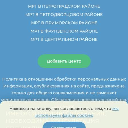
МРТ В ПЕТРОГРАДСКОМ РАЙОНЕ
МРТ В ПЕТРОДВОРЦОВОМ РАЙОНЕ
МРТ В ПРИМОРСКОМ РАЙОНЕ
МРТ В ФРУНЗЕНСКОМ РАЙОНЕ
МРТ В ЦЕНТРАЛЬНОМ РАЙОНЕ
Добавить центр
Политика в отношении обработки персональных данных
Информация, опубликованная на сайте, предназначена
только для общего ознакомления и не заменяет
медицинскую помощь. Обязательно проконсультируйтесь
с врачом!
Нажимая на кнопку, вы соглашаетесь с тем, что
мы
ИМЕЮТСЯ ПРОТИВОПОКАЗАНИЯ,
используем файлы cookies
НЕОБХОДИМА КОНСУЛЬТАЦИЯ