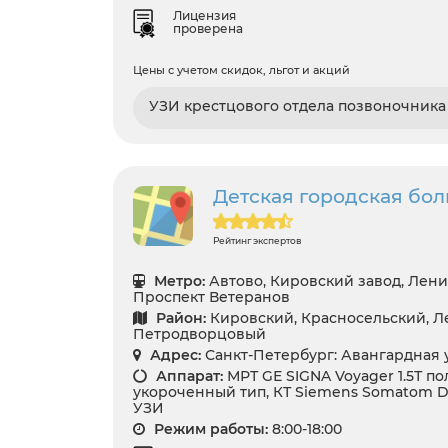
Лицензия
проверена
Цены с учетом скидок, льгот и акций
УЗИ крестцового отдела позвоночника
Детская городская бо
Рейтинг экспертов
Метро:
Автово, Кировский завод, Лени
Проспект Ветеранов
Район:
Кировский, Красносельский, Ле
Петродворцовый
Адрес:
Санкт-Петербург: Авангардная ул
Аппарат:
МРТ GЕ SIGNA Voyager 1.5Т п
укороченный тип, КТ Siemens Somatom Dif
УЗИ
Режим работы:
8:00-18:00