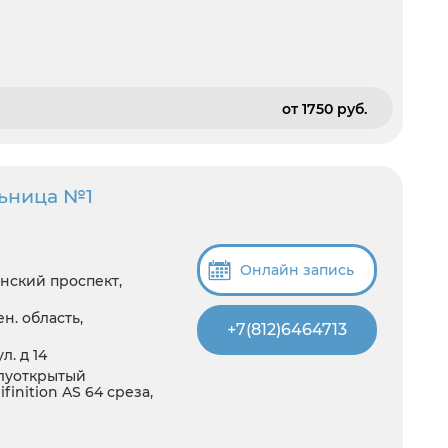
от 1750 pуб.
льница №1
Онлайн запись
нский проспект,
н. область,
+7(812)6464713
. д 14
олуоткрытый
inition AS 64 среза,