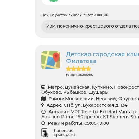
Цены с учетом скидок, льгот и акций
УЗИ пояснично-крестцового отдела п
Детская городская кли
Филатова
Рейтинг экспертов
Метро:
Дунайская, Купчино, Новокрест
Обухово, Рыбацкое, Шушары
Район:
Московский, Невский, Фрунзе
Адрес:
СПб, ул. Бухарестская д. 134
Аппарат:
МРТ Toshiba Excelart Vantage A
Aquilion Prime 160 срезов, КТ Siemens S
Режим работы:
09:00-19:00
Лицензия
проверена