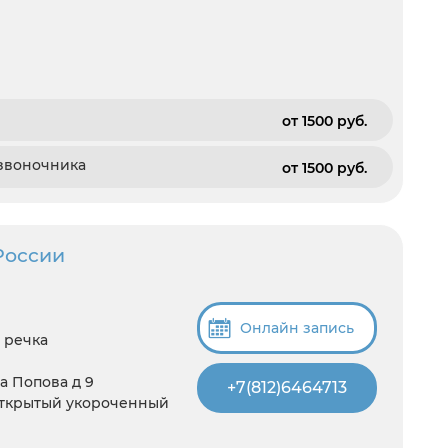
от 1500 pуб.
озвоночника
от 1500 pуб.
оссии
Онлайн запись
 речка
а Попова д 9
+7(812)6464713
луоткрытый укороченный