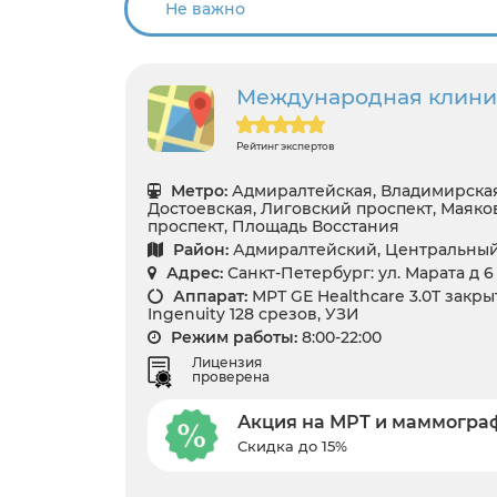
Международная клини
Рейтинг экспертов
Метро:
Адмиралтейская, Владимирская
Достоевская, Лиговский проспект, Маяко
проспект, Площадь Восстания
Район:
Адмиралтейский, Центральны
Адрес:
Санкт-Петербург: ул. Марата д 6
Аппарат:
МРТ GЕ Healthcare 3.0T закрыт
Ingenuity 128 срезов, УЗИ
Режим работы:
8:00-22:00
Лицензия
проверена
Акция на МРТ и маммогр
Скидка до 15%