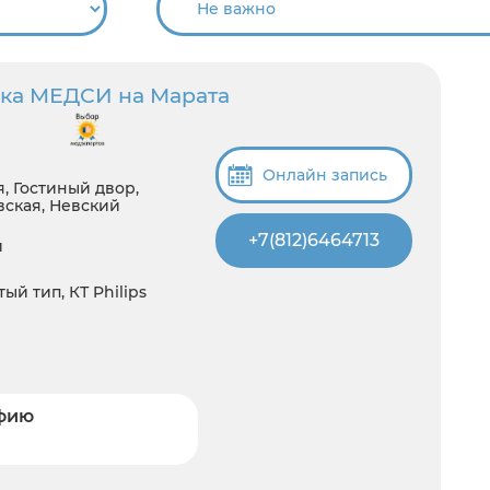
ка MЕДСИ на Марата
Онлайн запись
, Гостиный двор,
вская, Невский
+7(812)6464713
й
ый тип, КТ Philips
афию