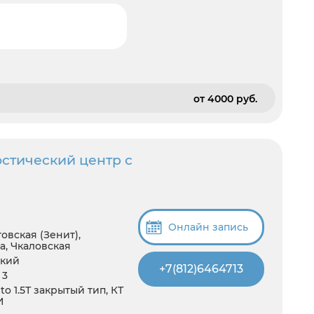
от 4000 pуб.
стический центр с
Онлайн запись
овская (Зенит),
а, Чкаловская
ский
+7(812)6464713
 3
 1.5Т закрытый тип, КТ
И