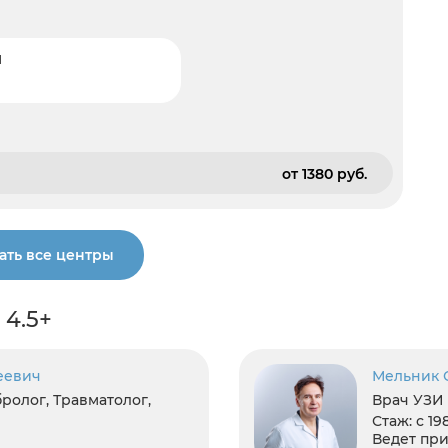
и
от 1380 pуб.
ать все центры
 4.5+
еевич
Мельник 
ролог, Травматолог,
Врач УЗИ
Стаж:
с 19
Ведет при