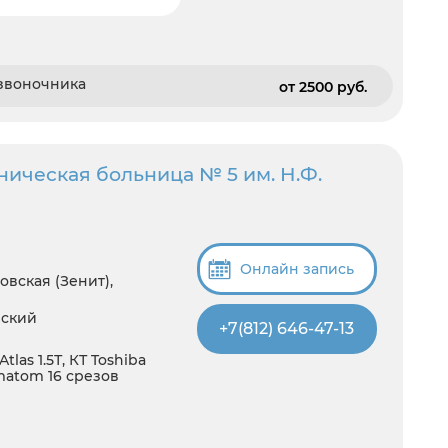
озвоночника
от 2500 pуб.
ническая больница № 5 им. Н.Ф.
Онлайн запись
овская (Зенит),
нский
+7(812) 646-47-13
tlas 1.5Т, КТ Toshiba
omatom 16 срезов