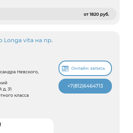
от 1820 pуб.
Longa vita на пр.
Онлайн запись
сандра Невского,
кий
+7(812)6464713
д. 31
тного класса
И