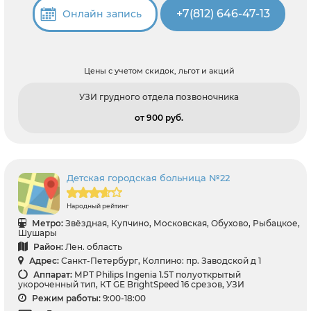
+7(812) 646-47-13
Онлайн запись
Цены с учетом скидок, льгот и акций
УЗИ грудного отдела позвоночника
от 900 pуб.
Детская городская больница №22
Народный рейтинг
Метро:
Звёздная, Купчино, Московская, Обухово, Рыбацкое,
Шушары
Район:
Лен. область
Адрес:
Санкт-Петербург, Колпино: пр. Заводской д 1
Аппарат:
МРТ Philips Ingenia 1.5T полуоткрытый
укороченный тип, КТ GЕ BrightSpeed 16 срезов, УЗИ
Режим работы:
9:00-18:00