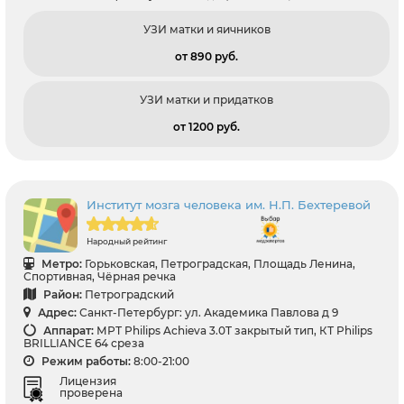
УЗИ матки и яичников
от 890 pуб.
УЗИ матки и придатков
от 1200 pуб.
Институт мозга человека им. Н.П. Бехтеревой
Народный рейтинг
Метро:
Горьковская, Петроградская, Площадь Ленина,
Спортивная, Чёрная речка
Район:
Петроградский
Адрес:
Санкт-Петербург: ул. Академика Павлова д 9
Аппарат:
МРТ Philips Achieva 3.0T закрытый тип, КТ Philips
BRILLIANCE 64 среза
Режим работы:
8:00-21:00
Лицензия
проверена