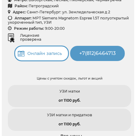
Район:
Петроградский
Адрес:
Санкт-Петербург: ул. Земледельческая д 2
Аппарат:
МРТ Siemens Magnetom Espree 1.5T полуоткрытый
укороченный тип, УЗИ
Режим работы:
9:00-20:00
Лицензия
проверена
+7(812)6464713
Онлайн запись
Цены с учетом скидок, льгот и акций
УЗИ матки
от 1100 pуб.
УЗИ матки и придатков
от 1100 pуб.
Все цены