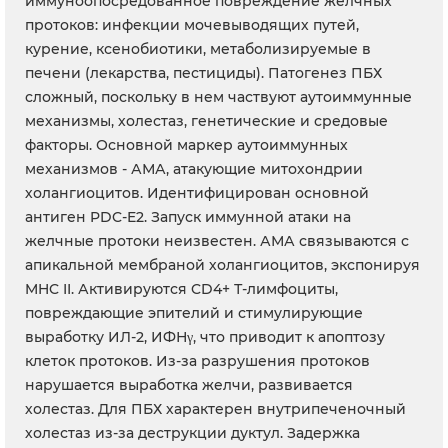
иммуноопосредованное повреждение желчных
протоков: инфекции мочевыводящих путей,
курение, ксенобиотики, метаболизируемые в
печени (лекарства, пестициды). Патогенез ПБХ
сложный, поскольку в нем частвуют аутоиммунные
механизмы, холестаз, генетические и средовые
факторы. Основной маркер аутоиммунных
механизмов - АМА, атакующие митохондрии
холангиоцитов. Идентифицирован основной
антиген PDC-E2. Запуск иммунной атаки на
желчные протоки неизвестен. АМА связываются с
апикальной мембраной холангиоцитов, экспонируя
MHC II. Активируются CD4+ Т-лимфоциты,
повреждающие эпителий и стимулирующие
выработку ИЛ-2, ИФНγ, что приводит к апоптозу
клеток протоков. Из-за разрушения протоков
нарушается выработка желчи, развивается
холестаз. Для ПБХ характерен внутрипеченочный
холестаз из-за деструкции дуктул. Задержка