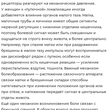
рецепторы реагируют на механическое давление.
У женщин к «пупочной» локализации иногда
добавляется влияние органов малого таза. Матка,
маточные трубы и яичники имеют общие сегменты
нервной регуляции с нижними отделами кишечника,
поэтому болевой сигнал может быть смешанным и
ощущаться не строго внизу живота, а более центрально.
Например, при спазме матки или при раздражении
брюшины в малом тазу импульсы могут восприниматься
как дискомфорт рядом с пупком, особенно если
одновременно есть кишечные реакции — усиление
перистальтики, вздутие, тошнота. Важный механизм
болеобразования — растяжение связочного аппарата:
связки матки и брюшинные складки способны
натягиваться при изменении положения органов или
при отёке, и натяжение передаёт сигнал в центральные
отделы живота.
Ещё один механизм возникновения боли связан с
брюшной стенкой. В области вокруг пупка проходят