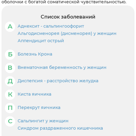
оболочки с богатой соматической чувствительностью.
Список заболеваний
А
Аднексит - сальпингоофорит
Альгодисменорея (дисменорея) у женщин
Аппендицит острый
Б
Болезнь Крона
В
Внематочная беременность у женщин
Д
Диспепсия - расстройство желудка
К
Киста яичника
П
Перекрут яичника
С
Сальпингит у женщин
Синдром раздраженного кишечника