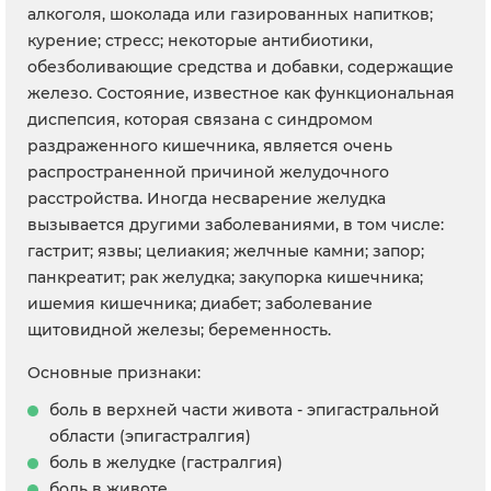
алкоголя, шоколада или газированных напитков;
курение; стресс; некоторые антибиотики,
обезболивающие средства и добавки, содержащие
железо. Состояние, известное как функциональная
диспепсия, которая связана с синдромом
раздраженного кишечника, является очень
распространенной причиной желудочного
расстройства. Иногда несварение желудка
вызывается другими заболеваниями, в том числе:
гастрит; язвы; целиакия; желчные камни; запор;
панкреатит; рак желудка; закупорка кишечника;
ишемия кишечника; диабет; заболевание
щитовидной железы; беременность.
Основные признаки:
боль в верхней части живота - эпигастральной
области (эпигастралгия)
боль в желудке (гастралгия)
боль в животе