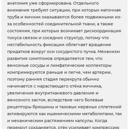
анатомия уже сформирована. Отдельного
внимания требуют ситуации, при которых маточная
труба и яичник оказываются более подвижными из-
за особенностей соединительной ткани, а также
состояния, при которых возникает дискоординация
тонуса связок и соседних структур, потому что
нестабильность фиксации облегчает вращение
придатков вокруг оси сосудистого пучка. Механизм
развития симптомов определяется тем, что
венозные сосуды и лимфатические коллекторы
компримируются раньше и легче, чем артерии,
поэтому ранняя стадия перекрута обычно
начинается с нарастающего отёка яичника,
увеличения внутритканевого давления и
венозного застоя, вследствие чего болевые
рецепторы брюшины и тазовых нервных сплетений
активируются как ишемическими метаболитами, так
и механическим растяжением капсулы. Когда
перекрут сохраняется, отёк усиливает компрессию