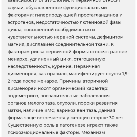
зависимости от этиологии. К первичной относят
случаи, обусловленные функциональными
факторами: гиперпродукцией простагландинов и
эстрогенов, недостаточностью лютеиновой фазы
цикла, повышенной возбудимостью и
чувствительностью нервной системы, дефицитом
магния, дисплазией соединительной ткани. К
факторам риска первичной формы относят: раннее
менархе, удлиненный цикл, отягощенную
наследственность, курение. Первичная
дисменорея, как правило, манифестирует спустя 1,5-
2 года после менархе. Причины вторичной
дисменореи носят органический характер:
эндометриоз, воспалительные заболевания
органов малого таза, опухоли, пороки развития
матки, наличие ВМС, варикоз вен таза. Данная
форма чаще встречается у женщин старше 30 лет.
Существенную роль в патогенезе играют также
психоэмоциональные факторы. Механизм