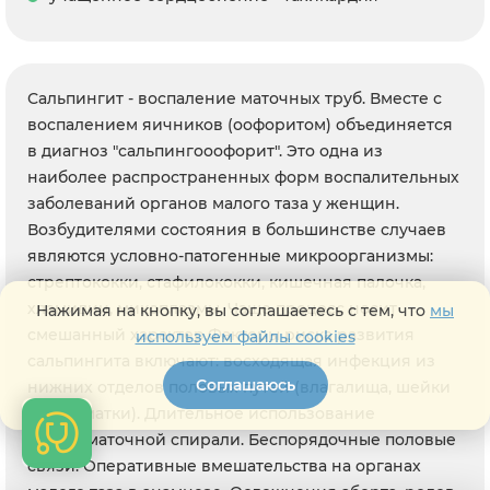
Сальпингит - воспаление маточных труб. Вместе с
воспалением яичников (оофоритом) объединяется
в диагноз "сальпингооофорит". Это одна из
наиболее распространенных форм воспалительных
заболеваний органов малого таза у женщин.
Возбудителями состояния в большинстве случаев
являются условно-патогенные микроорганизмы:
стрептококки, стафилококки, кишечная палочка,
хламидии, микоплазмы. Чаще процесс носит
Нажимая на кнопку, вы соглашаетесь с тем, что
мы
смешанный характер.Факторы риска развития
используем файлы cookies
сальпингита включают: восходящая инфекция из
Соглашаюсь
нижних отделов половых путей (влагалища, шейки
матки, матки). Длительное использование
внутриматочной спирали. Беспорядочные половые
связи. Оперативные вмешательства на органах