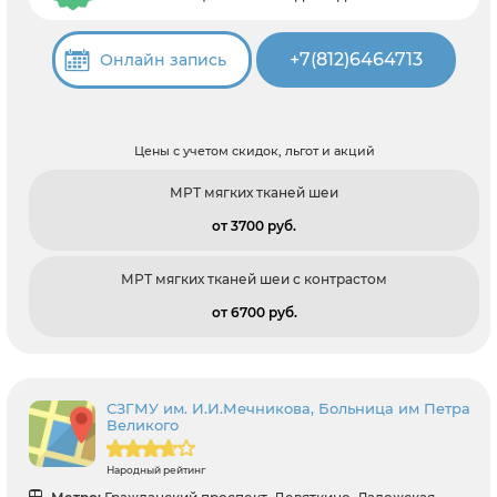
+7(812)6464713
Онлайн запись
Цены с учетом скидок, льгот и акций
МРТ мягких тканей шеи
от 3700 pуб.
МРТ мягких тканей шеи с контрастом
от 6700 pуб.
СЗГМУ им. И.И.Мечникова, Больница им Петра
Великого
Народный рейтинг