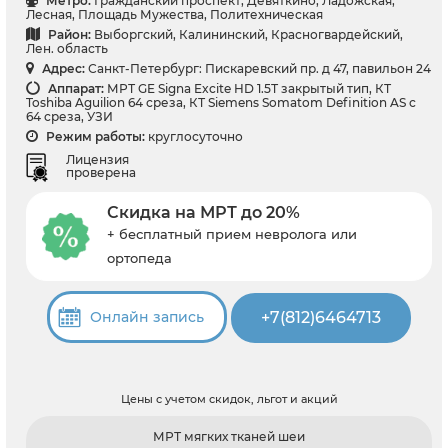
Метро:
Гражданский проспект, Девяткино, Ладожская,
Лесная, Площадь Мужества, Политехническая
Район:
Выборгский, Калининский, Красногвардейский,
Лен. область
Адрес:
Санкт-Петербург: Пискаревский пр. д 47, павильон 24
Аппарат:
МРТ GE Signa Excite HD 1.5Т закрытый тип, КТ
Toshiba Aguilion 64 среза, КТ Siemens Somatom Definition AS с
64 среза, УЗИ
Режим работы:
круглосуточно
Лицензия
проверена
Скидка на МРТ до 20%
+ бесплатный прием невролога или
ортопеда
+7(812)6464713
Онлайн запись
Цены с учетом скидок, льгот и акций
МРТ мягких тканей шеи