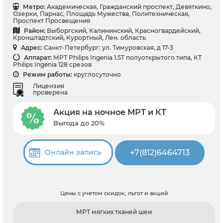
Метро:
Академическая, Гражданский проспект, Девяткино,
Озерки, Парнас, Площадь Мужества, Политехническая,
Проспект Просвещения
Район:
Выборгский, Калининский, Красногвардейский,
Кронштадтский, Курортный, Лен. область
Адрес:
Санкт-Петербург: ул. Тимуровская, д 17-3
Аппарат:
МРТ Philips Ingenia 1.5T полуоткрытого типа, КТ
Philips Ingenia 128 срезов
Режим работы:
круглосуточно
Лицензия
проверена
Акция на ночное МРТ и КТ
Выгода до 20%
+7(812)6464713
Онлайн запись
Цены с учетом скидок, льгот и акций
МРТ мягких тканей шеи