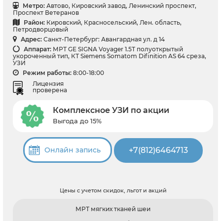
Метро:
Автово, Кировский завод, Ленинский проспект,
Проспект Ветеранов
Район:
Кировский, Красносельский, Лен. область,
Петродворцовый
Адрес:
Санкт-Петербург: Авангардная ул. д 14
Аппарат:
МРТ GЕ SIGNA Voyager 1.5Т полуоткрытый
укороченный тип, КТ Siemens Somatom Difinition AS 64 среза,
УЗИ
Режим работы:
8:00-18:00
Лицензия
проверена
Комплексное УЗИ по акции
Выгода до 15%
+7(812)6464713
Онлайн запись
Цены с учетом скидок, льгот и акций
МРТ мягких тканей шеи