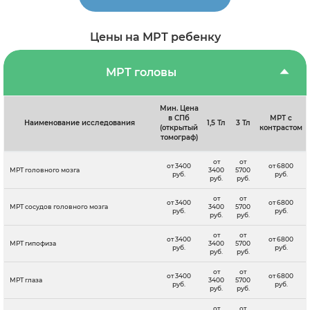
Цены на МРТ ребенку
МРТ головы
Мин. Цена
в СПб
МРТ с
Наименование исследования
1,5 Тл
3 Тл
(открытый
контрастом
томограф)
от
от
от 3400
от 6800
МРТ головного мозга
3400
5700
руб.
руб.
руб.
руб.
от
от
от 3400
от 6800
МРТ сосудов головного мозга
3400
5700
руб.
руб.
руб.
руб.
от
от
от 3400
от 6800
МРТ гипофиза
3400
5700
руб.
руб.
руб.
руб.
от
от
от 3400
от 6800
МРТ глаза
3400
5700
руб.
руб.
руб.
руб.
от
от