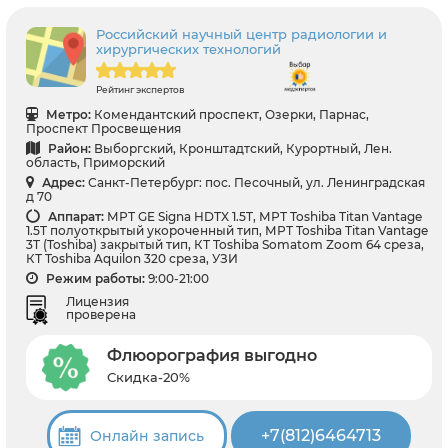
Российский научный центр радиологии и
хирургических технологий
Рейтинг экспертов
Метро:
Комендантский проспект, Озерки, Парнас,
Проспект Просвещения
Район:
Выборгский, Кронштадтский, Курортный, Лен.
область, Приморский
Адрес:
Санкт-Петербург: пос. Песочный, ул. Ленинградская
д 70
Аппарат:
МРТ GE Signa HDTX 1.5T, МРТ Toshiba Titan Vantage
1.5T полуоткрытый укороченный тип, МРТ Toshiba Titan Vantage
3T (Toshiba) закрытый тип, КТ Toshiba Somatom Zoom 64 среза,
КТ Toshiba Aquilon 320 среза, УЗИ
Режим работы:
9:00-21:00
Лицензия
проверена
Флюорография выгодно
Скидка-20%
+7(812)6464713
Онлайн запись