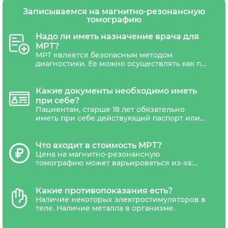
Записываемся на магнитно-резонансную
томографию
Надо ли иметь назначение врача для
МРТ?
МРТ является безопасным методом
диагностики. Ее можно осуществлять как по
назначению врача, так и по личной
инициативе пациентам любого возраста.
Направления на МРТ может потребоваться
Какие документы необходимо иметь
только беременным женщинам.
при себе?
Пациентам, старше 18 лет обязательно
иметь при себе действующий паспорт или
другой документ удостоверяющий
личность. Дети не достигшие 18 лет,
должны сопровождаться уполномоченным
Что входит в стоимость МРТ?
представителем(один из родителей или
Цена на магнитно-резонансную
законный представитель ребенка).
томографию может варьироваться из-за:
типа томографа (низкопольные,
среднепольные, высокопольные,
сверхвысокопольные), наличия акций и
Какие противопоказания есть?
скидок. В стоимость обследования обычно
Наличие некоторых электростимуляторов в
входит диагностика, письменное
теле. Наличие металла в организме.
заключение рентгенолога и запись
результатов на CD-диск и отправка снимка