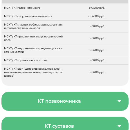
МСКТ / КТ головного мозга
от 3200 руб.
МСКТ / КТ сосудов головного мозга
от 4500 руб.
МСКТ / КТ глазных орбит, глазницы, сетчатк
от 3200 руб.
и глаза и слезных каналов
МСКТ / КТ придаточных пазух носа и костей
от 3200 руб.
носа
МСКТ / КТ внутреннего и среднего уха и ви
от 3200 руб.
сочных костей
МСКТ / КТ гортани и носоглотки
от 3200 руб.
МСКТ / КТ шеи (щитовидная железа, слюн
ные железы, мягкие ткани, лимфоузлы, пи
от 3200 руб.
щевод)
КТ позвоночника
КТ суставов