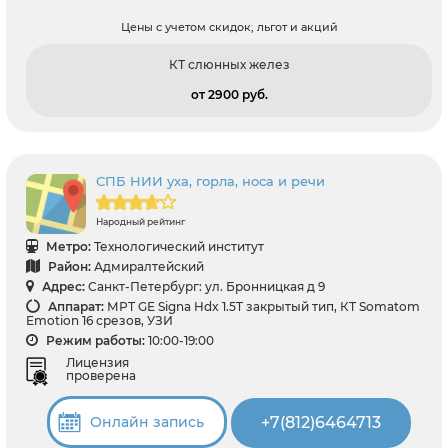
Цены с учетом скидок, льгот и акций
КТ слюнных желез
от 2900 pуб.
СПБ НИИ уха, горла, носа и речи
Народный рейтинг
Метро:
Технологический институт
Район:
Адмиралтейский
Адрес:
Санкт-Петербург: ул. Бронницкая д 9
Аппарат:
МРТ GЕ Signa Hdx 1.5T закрытый тип, КТ Somatom
Emotion 16 срезов, УЗИ
Режим работы:
10:00-19:00
Лицензия
проверена
+7(812)6464713
Онлайн запись