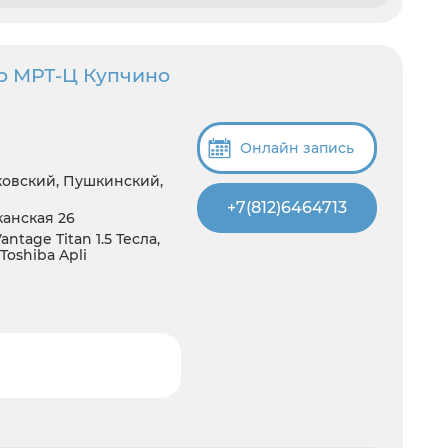
р МРТ-Ц Купчино
Онлайн запись
ковский, Пушкинский,
+7(812)6464713
канская 26
tage Titan 1.5 Тесла,
Toshiba Apli