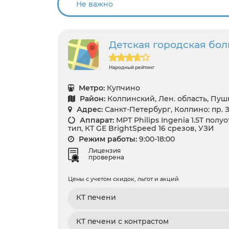
Детская городская бо
Народный рейтинг
Метро:
Купчино
Район:
Колпинский, Лен. область, Пу
Адрес:
Санкт-Петербург, Колпино: пр. З
Аппарат:
МРТ Philips Ingenia 1.5T по
тип, КТ GЕ BrightSpeed 16 срезов, УЗИ
Режим работы:
9:00-18:00
Лицензия
проверена
Цены с учетом скидок, льгот и акций
КТ печени
КТ печени с контрастом