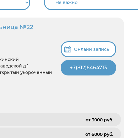
льница №22
Онлайн запись
шкинский
аводской д 1
+7(812)6464713
луоткрытый укороченный
от 3000 pуб.
от 6000 pуб.