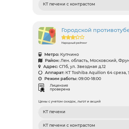
КТ печени с контрастом
Городской противотуб
Народный рейтинг
Метро:
Купчино
Район:
Лен. область, Московский, Фр
Адрес:
СПб, ул. Звездная д.12
Аппарат:
КТ Toshiba Aquilion 64 среза,
Режим работы:
09:00-18:00
Лицензия
проверена
Цены с учетом скидок, льгот и акций
КТ печени
КТ печени с контрастом