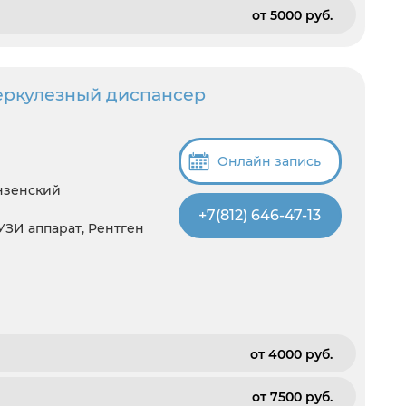
от 5000 pуб.
еркулезный диспансер
Онлайн запись
унзенский
+7(812) 646-47-13
 УЗИ аппарат, Рентген
от 4000 pуб.
от 7500 pуб.