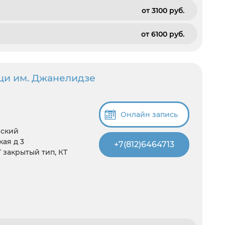
от 3100 pуб.
от 6100 pуб.
щи им. Джанелидзе
Онлайн запись
нский
кая д 3
+7(812)6464713
5T закрытый тип, КТ