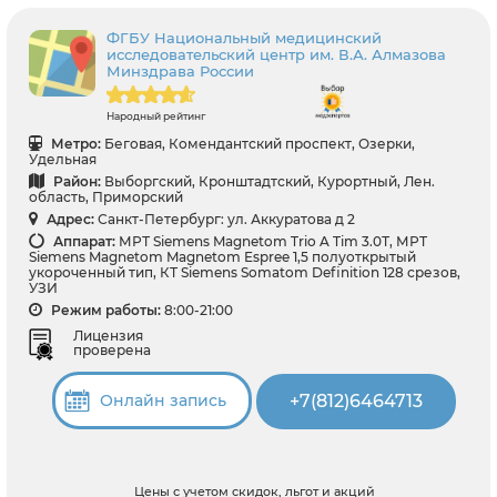
ФГБУ Национальный медицинский
исследовательский центр им. В.А. Алмазова
Минздрава России
Народный рейтинг
Метро:
Беговая, Комендантский проспект, Озерки,
Удельная
Район:
Выборгский, Кронштадтский, Курортный, Лен.
область, Приморский
Адрес:
Санкт-Петербург: ул. Аккуратова д 2
Аппарат:
МРТ Siemens Magnetom Trio A Tim 3.0Т, МРТ
Siemens Magnetom Magnetom Espree 1,5 полуоткрытый
укороченный тип, КТ Siemens Somatom Definition 128 срезов,
УЗИ
Режим работы:
8:00-21:00
Лицензия
проверена
+7(812)6464713
Онлайн запись
Цены с учетом скидок, льгот и акций