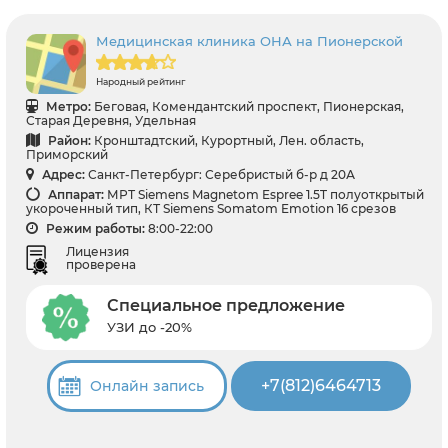
Медицинская клиника ОНА на Пионерской
Народный рейтинг
Метро:
Беговая, Комендантский проспект, Пионерская,
Старая Деревня, Удельная
Район:
Кронштадтский, Курортный, Лен. область,
Приморский
Адрес:
Санкт-Петербург: Серебристый б-р д 20А
Аппарат:
МРТ Siemens Magnetom Espree 1.5T полуоткрытый
укороченный тип, КТ Siemens Somatom Emotion 16 срезов
Режим работы:
8:00-22:00
Лицензия
проверена
Специальное предложение
УЗИ до -20%
+7(812)6464713
Онлайн запись