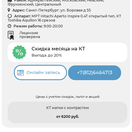
Район:
Адмиралтейский, Московский, Невский,
Фрунзенский, Центральный
Адрес:
Санкт-Петербург: ул. Боровая д 55
Аппарат:
МРТ Hitachi Aperto Inspire 0.4T открытый тип, КТ
Toshiba Aquilion 16 срезов
Режим работы:
9:00-20:00
Лицензия
проверена
Скидка месяца на КТ
Выгода до 20%
+7(812)6464713
Онлайн запись
Цены с учетом скидок, льгот и акций
КТ матки с контрастом
от 6200 pуб.