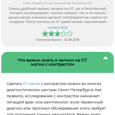
Санкт-Петербургская Клиническая Больница РАН
Очень удобный сервис записи на КТ, да и бесплатный.
Ничего не впаривают. Честно говорят, что и по каким
ценам какие клиники делают. Непредвзятые советы по
скидкам. Могут запись на КТ даже ночью. Адекватный
персонал.
читать все
Никонов Арсен - 12.08.2019
Что важно знать о записи на КТ
матки с контрастом
Сделать
КТ матки
с контрастом можно во многих
диагностических центрах Санкт-Петербурга. Как
правило, исследование с контрастом назначает
лечащий врач или рентгенолог, если первичный
диагноз или протокол обследования этого требует
для получения точных результатов. Важно знать,