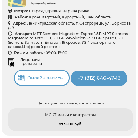
Народный рейтинг
Метро:
Старая Деревня, Чёрная речка
Район:
Кронштадтский, Курортный, Лен. область
Адрес:
Ленинградская область. г. Сестрорецк, ул. Борисова
д. 9
Аппарат:
МРТ Siemens Magnetom Espree 1.5T, МРТ Siemens
Magnetom Avanto 1.5 Т, КТ GE Revolution EVO 128 срезов, КТ
Siemens Somatom Emotion 16 срезов, УЗИ экспертного
класса.Цифровой рентген
Режим работы:
09:00-18:00
Лицензия
проверена
+7 (812) 646-47-13
Онлайн запись
Цены с учетом скидок, льгот и акций
МСКТ матки с контрастом
от 5500 pуб.