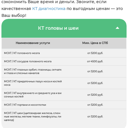
сэкономить Ваше время и деньги. Звоните, если
качественная
КТ диагностика
по выгодным ценам — это
Ваш выбор!
КТ головы и шеи
Наименование услуги
Мин. Цена в СПб
МСКТ / КТ головного мозга
от 3200 руб.
МСКТ / КТ сосудов головного мозга
от 4500 руб.
МСКТ / КТ глазных орбит, глазницы, сетчатк
от 3200 руб.
и глаза и слезных каналов
МСКТ / КТ придаточных пазух носа и костей
от 3200 руб.
носа
МСКТ / КТ внутреннего и среднего уха и ви
от 3200 руб.
сочных костей
МСКТ / КТ гортани и носоглотки
от 3200 руб.
МСКТ / КТ шеи (щитовидная железа, слюн
ные железы, мягкие ткани, лимфоузлы, пи
от 3200 руб.
щевод)