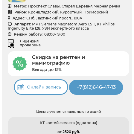
Метро:
Проспект Славы, Старая Деревня, Чёрная речка
Район:
Кронштадтский, Курортный, Приморский
Адрес:
СПб, Лахтинский просп., 100А
Аппарат:
МРТ Siemens Magnetom Aero 1.5 Т, КТ Philips
Ingenuity Elite 128, УЗИ экспертного класса
Режим работы:
08:00-19:00
Лицензия
проверена
Скидка на рентген и
маммографию
Выгода до 15%
+7(812)646-47-13
Онлайн запись
Цены с учетом скидок, льгот и акций
КТ костей скелета (одна зона)
от 2520 pуб.