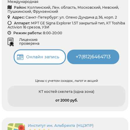
Международная
Район:
Колпинский, Лен. область, Московский, Невский,
Пушкинский, Фрунзенский
Адрес:
Санкт-Петербург: ул. Олеко Дундича д 36, корп. 2
Аппарат:
МРТ GE Signa Explorer 1.5Т закрытый тип, КТ Toshiba
Activion 16 срезов, УЗИ
Режим работы:
8:00-20:00
Лицензия
проверена
+7(812)6464713
Онлайн запись
Цены с учетом скидок, льгот и акций
КТ костей скелета (одна зона)
от 2000 pуб.
Институт им. Альбрехта (НЦЭПР)