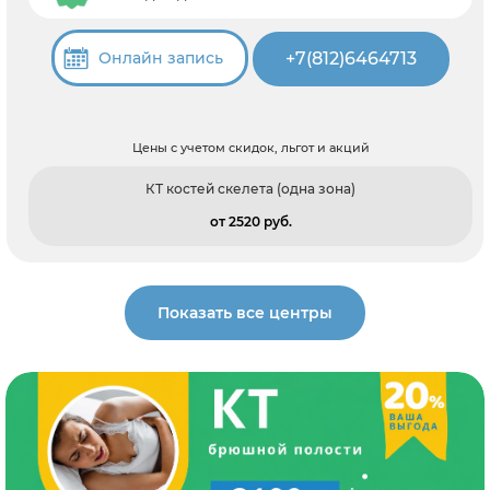
+7(812)6464713
Онлайн запись
Цены с учетом скидок, льгот и акций
КТ костей скелета (одна зона)
от 2520 pуб.
Показать все центры