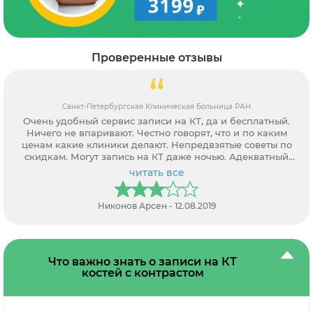
Проверенные отзывы
Санкт-Петербургская Клиническая Больница РАН
Очень удобный сервис записи на КТ, да и бесплатный.
Ничего не впаривают. Честно говорят, что и по каким
ценам какие клиники делают. Непредвзятые советы по
скидкам. Могут запись на КТ даже ночью. Адекватный
персонал.
читать все
Никонов Арсен - 12.08.2019
Что важно знать о записи на КТ
костей с контрастом