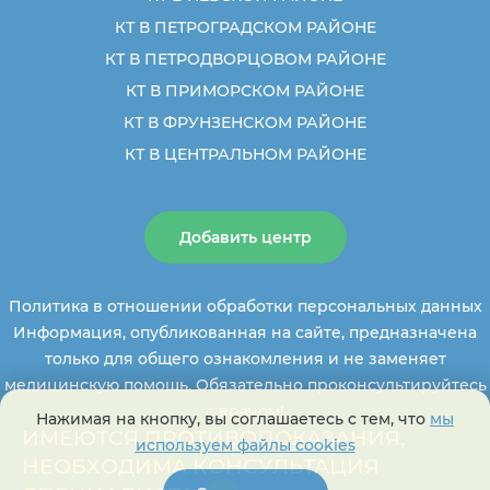
КТ В ПЕТРОГРАДСКОМ РАЙОНЕ
КТ В ПЕТРОДВОРЦОВОМ РАЙОНЕ
КТ В ПРИМОРСКОМ РАЙОНЕ
КТ В ФРУНЗЕНСКОМ РАЙОНЕ
КТ В ЦЕНТРАЛЬНОМ РАЙОНЕ
Добавить центр
Политика в отношении обработки персональных данных
Информация, опубликованная на сайте, предназначена
только для общего ознакомления и не заменяет
медицинскую помощь. Обязательно проконсультируйтесь
с врачом!
Нажимая на кнопку, вы соглашаетесь с тем, что
мы
ИМЕЮТСЯ ПРОТИВОПОКАЗАНИЯ,
используем файлы cookies
НЕОБХОДИМА КОНСУЛЬТАЦИЯ