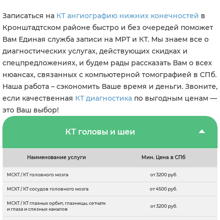
Записаться на
КТ ангиографию нижних конечностей
в
Кронштадтском районе быстро и без очередей поможет
Вам Единая служба записи на МРТ и КТ. Мы знаем все о
диагностических услугах, действующих скидках и
спецпредложениях, и будем рады рассказать Вам о всех
нюансах, связанных с компьютерной томографией в СПб.
Наша работа – сэкономить Ваше время и деньги. Звоните,
если качественная
КТ диагностика
по выгодным ценам —
это Ваш выбор!
КТ головы и шеи
Наименование услуги
Мин. Цена в СПб
МСКТ / КТ головного мозга
от 3200 руб.
МСКТ / КТ сосудов головного мозга
от 4500 руб.
МСКТ / КТ глазных орбит, глазницы, сетчатк
от 3200 руб.
и глаза и слезных каналов