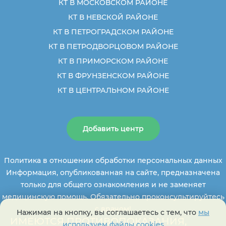
КТ В МОСКОВСКОМ РАЙОНЕ
КТ В НЕВСКОЙ РАЙОНЕ
КТ В ПЕТРОГРАДСКОМ РАЙОНЕ
КТ В ПЕТРОДВОРЦОВОМ РАЙОНЕ
КТ В ПРИМОРСКОМ РАЙОНЕ
КТ В ФРУНЗЕНСКОМ РАЙОНЕ
КТ В ЦЕНТРАЛЬНОМ РАЙОНЕ
Добавить центр
Политика в отношении обработки персональных данных
Информация, опубликованная на сайте, предназначена
только для общего ознакомления и не заменяет
медицинскую помощь. Обязательно проконсультируйтесь
с врачом!
Нажимая на кнопку, вы соглашаетесь с тем, что
мы
ИМЕЮТСЯ ПРОТИВОПОКАЗАНИЯ,
используем файлы cookies