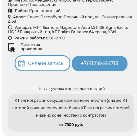
Метро:
Комендантский проспект, Озерки, Парнас,
Проспект Просвещения
Район:
Кронштадтский
Адрес:
Санкт-Петербург: Песочный пос., ул. Ленинградская
д 68
Аппарат:
МРТ Siemens Magnetom Aera 1.5T, GE Signa Excite
HD 1.5T закрытый тип, КТ Philips Brilliance 64 среза, УЗИ
Режим работы:
8:00-21:00
Лицензия
проверена
+7(812)6464713
Онлайн запись
Цены с учетом скидок, льгот и акций
КТ ангиография сосудов нижних конечностей (она же КТ
артерий нижних конечностей или КТ ангиография артерий
нижних конечностей) с контрастом
от 7500 pуб.