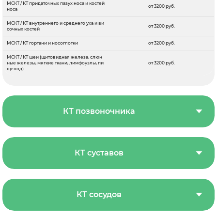
МСКТ / КТ придаточных пазух носа и костей
от 3200 руб.
носа
МСКТ / КТ внутреннего и среднего уха и ви
от 3200 руб.
сочных костей
МСКТ / КТ гортани и носоглотки
от 3200 руб.
МСКТ / КТ шеи (щитовидная железа, слюн
ные железы, мягкие ткани, лимфоузлы, пи
от 3200 руб.
щевод)
КТ позвоночника
КТ суставов
КТ сосудов