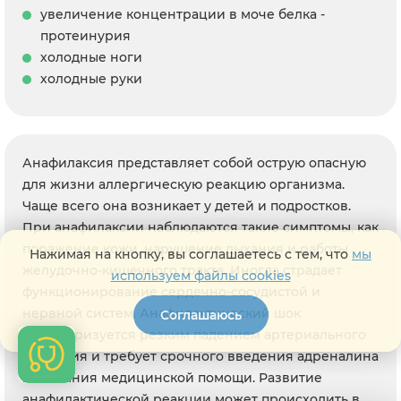
увеличение концентрации в моче белка -
протеинурия
холодные ноги
холодные руки
Анафилаксия представляет собой острую опасную
для жизни аллергическую реакцию организма.
Чаще всего она возникает у детей и подростков.
При анафилаксии наблюдаются такие симптомы, как
поражение кожи, нарушение дыхания и работы
Нажимая на кнопку, вы соглашаетесь с тем, что
мы
желудочно-кишечного тракта. Иногда страдает
используем файлы cookies
функционирование сердечно-сосудистой и
нервной систем. Анафилактический шок
Соглашаюсь
характеризуется резким падением артериального
давления и требует срочного введения адреналина
и оказания медицинской помощи. Развитие
анафилактической реакции может происходить в