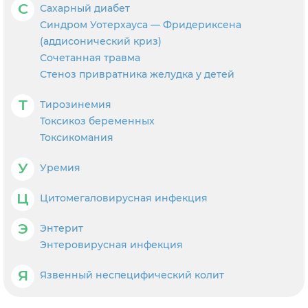
С
Сахарный диабет
Синдром Уотерхауса — Фридериксена
(аддисонический криз)
Сочетанная травма
Стеноз привратника желудка у детей
Т
Тирозинемия
Токсикоз беременных
Токсикомания
У
Уремия
Ц
Цитомегаловирусная инфекция
Э
Энтерит
Энтеровирусная инфекция
Я
Язвенный неспецифический колит