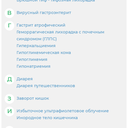
Брюшной тиф - тифозная лихорадка
В
Вирусный гастроэнтерит
Г
Гастрит атрофический
Геморрагическая лихорадка с почечным
синдромом (ГЛПС)
Гиперкальциемия
Гипогликемическая кома
Гипогликемия
Гипонатриемия
Д
Диарея
Диарея путешественников
З
Заворот кишок
И
Избыточное ультрафиолетовое облучение
Инородное тело кишечника