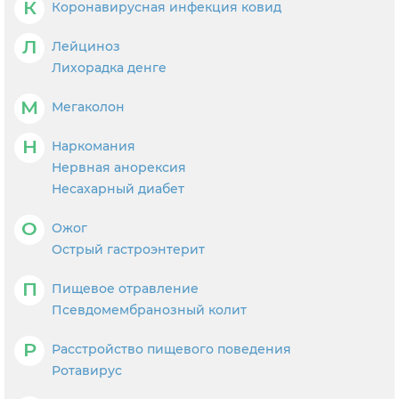
К
Коронавирусная инфекция ковид
Л
Лейциноз
Лихорадка денге
М
Мегаколон
Н
Наркомания
Нервная анорексия
Несахарный диабет
О
Ожог
Острый гастроэнтерит
П
Пищевое отравление
Псевдомембранозный колит
Р
Расстройство пищевого поведения
Ротавирус