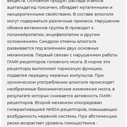
веществ. Основной продукт распада этанола
ацетальдегид токсичен, обладает мутагенными и
канцерогенными свойствами. В составе алкоголя
могут содержаться различные примеси. Нарушение
обмена витаминов группы B приводит к
полинейропатии, энцефалопатии и другим
осложнениям. Синдром отмены алкоголя
развивается под влиянием двух основных
механизмов. Первый связан с нарушением работы
ГАМК-рецепторов головного мозга. В норме эти
рецепторы выполняют тормозную функцию,
подавляя передачу нервных импульсов. При
хроническом употреблении алкоголя происходят
необратимые биохимические изменения мозга, в
результате которых снижается активность ГАМК-
рецепторов. Второй механизм опосредован
гиперактивацией NMDA-рецепторов, повышающих
возбудимость нервной системы. При абстиненции
резко возрастает уровень гомоцистеина -