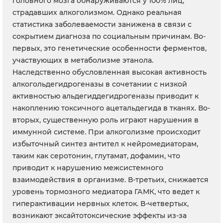
головного мозга обнаруживаются у 100% лиц,
страдавших алкоголизмом. Однако реальная
статистика заболеваемости занижена в связи с
сокрытием диагноза по социальным причинам. Во-
первых, это генетические особенности ферментов,
участвующих в метаболизме этанола.
Наследственно обусловленная высокая активность
алкогольдегидрогеназы в сочетании с низкой
активностью альдегиддегидрогеназы приводит к
накоплению токсичного ацетальдегида в тканях. Во-
вторых, существенную роль играют нарушения в
иммунной системе. При алкоголизме происходит
избыточный синтез антител к нейромедиаторам,
таким как серотонин, глутамат, дофамин, что
приводит к нарушению межсистемного
взаимодействия в организме. В-третьих, снижается
уровень тормозного медиатора ГАМК, что ведет к
гиперактивации нервных клеток. В-четвертых,
возникают эксайтотоксические эффекты из-за