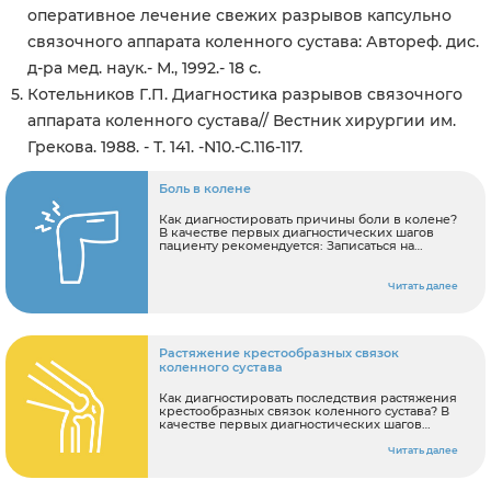
оперативное лечение свежих разрывов капсульно
связочного аппарата коленного сустава: Автореф. дис.
д-ра мед. наук.- М., 1992.- 18 с.
Котельников Г.П. Диагностика разрывов связочного
аппарата коленного сустава// Вестник хирургии им.
Грекова. 1988. - Т. 141. -N10.-C.116-117.
Боль в колене
Как диагностировать причины боли в колене?
В качестве первых диагностических шагов
пациенту рекомендуется: Записаться на
консультацию к ортопеду Сделать МРТ
коленного сустава.
Читать далее
Растяжение крестообразных связок
коленного сустава
Как диагностировать последствия растяжения
крестообразных связок коленного сустава? В
качестве первых диагностических шагов
пациенту рекомендуется: Записаться на
консультацию к ортопеду Сделать МРТ
Читать далее
коленного сустава.