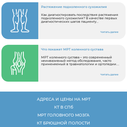
Растяжение подколенного сухожилия
Как диагностировать последствия растяжения
подколенного сухожилия? В качестве первых
диагностических шагов пациенту
рекомендуется: Записаться на консультацию к
ортопеду Сделать МРТ коленного сустава.
Читать далее
Что покажет МРТ коленного сустава
МРТ коленного сустава – это современный
неинвазивный метод обследования, часто
применяемый в травматологии и ортопедии.
С помощью этой методики врач получает
возможность провести комплексную
диагностику мягких и костный тканей колена и
Читать далее
системы кровоснабжения этой области. В ходе
обследования
АДРЕСА И ЦЕНЫ НА МРТ
КТ В СПб
МРТ ГОЛОВНОГО МОЗГА
КТ БРЮШНОЙ ПОЛОСТИ