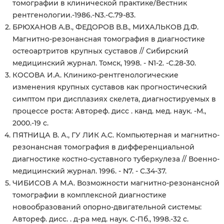
томографии в клинической практике/Вестник
рентгенологии.-1986.-N3.-С.79-83.
БРЮХАНОВ A.B., ФЕДОРОВ В.В., МИХАЛЬКОВ Д.Ф.
Магнитно-резонансная томография в диагностике
остеоартритов крупных суставов // Сибирский
медицинский журнал. Томск, 1998. - N1-2. -С.28-30.
КОСОВА И.А. Клинико-рентгенологические
изменения крупных суставов как прогностический
симптом при дисплазиях скелета, диагностируемых в
процессе роста: Автореф. дисс . канд. мед. наук. -М.,
2000.-19 с.
ПЯТНИЦА В. А., ГУ ЛИК A.C. Компьютерная и магнитно-
резонансная томография в дифференциальной
диагностике костно-суставного туберкулеза // Военно-
медицинский журнал. 1996. - N7. - С.34-37.
ЧИБИСОВ А М.А. Возможности магнитно-резонансной
томографии в комплексной диагностике
новообразований опорно-двигательной системы:
Автореф. дисс. . д-ра мед. наук. С-Пб., 1998.-32 с.