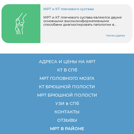
МРТ и КТ плечевого сустава
МРТ и КТ плечевого сустава являются двумя
основными высокоинформативными
способами диагностировать патологии в
области плеча. У многих пациентов возникает
вопрос, в чем же отличия между МРТ и КТ
(МСКТ) плеча
Читать далее
АДРЕСА И ЦЕНЫ НА МРТ
КТ В СПб
МРТ ГОЛОВНОГО МОЗГА
КТ БРЮШНОЙ ПОЛОСТИ
МРТ БРЮШНОЙ ПОЛОСТИ
УЗИ в СПб
КОНТАКТЫ
ОТЗЫВЫ
МРТ В РАЙОНЕ