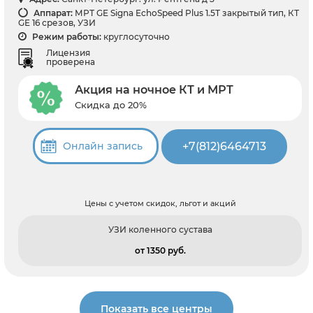
Аппарат:
МРТ GE Signa EchoSpeed Plus 1.5T закрытый тип, КТ
GE 16 срезов, УЗИ
Режим работы:
круглосуточно
Лицензия
проверена
Акция на ночное КТ и МРТ
Скидка до 20%
+7(812)6464713
Онлайн запись
Цены с учетом скидок, льгот и акций
УЗИ коленного сустава
от 1350 pуб.
Показать все центры