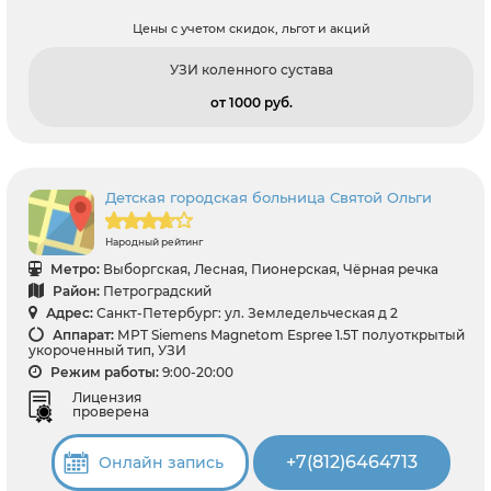
Цены с учетом скидок, льгот и акций
УЗИ коленного сустава
от 1000 pуб.
Детская городская больница Святой Ольги
Народный рейтинг
Метро:
Выборгская, Лесная, Пионерская, Чёрная речка
Район:
Петроградский
Адрес:
Санкт-Петербург: ул. Земледельческая д 2
Аппарат:
МРТ Siemens Magnetom Espree 1.5T полуоткрытый
укороченный тип, УЗИ
Режим работы:
9:00-20:00
Лицензия
проверена
+7(812)6464713
Онлайн запись