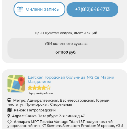
+7(812)6464713
Онлайн запись
Цены с учетом скидок, льгот и акций
УЗИ коленного сустава
от 1100 pуб.
Детская городская больница №2 Св Марии
Магдалины
Народный рейтинг
Метро:
Адмиралтейская, Василеостровская, Горный
институт, Приморская, Спортивная
Район:
Петроградский
Адрес:
Санкт-Петербург: 2-я линия д 47
Аппарат:
МРТ Toshiba Vantage Titan 1.5T полуоткрытый
укороченный тип, КТ Siemens Somatom Emotion 16 срезов, УЗИ