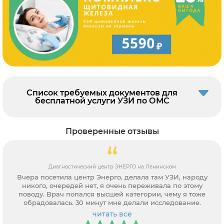
Список требуемых документов для
бесплатной услуги УЗИ по ОМС
Проверенные отзывы
инском
Кабинет УЗИ Медика на ул. Пулковская, д. 8,
м УЗИ, народу
Выражаю благодарность за поиск адреса 
ала по этому
адекватными ценами. Молодцы! Все честно
, чему я тоже
Подсказали и стаж врача и качественное 
ли исследование.
читать все