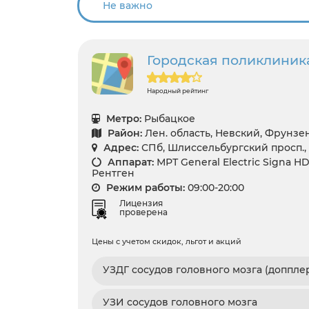
Городская поликлиник
Народный рейтинг
Метро:
Рыбацкое
Район:
Лен. область, Невский, Фрунзе
Адрес:
СПб, Шлиссельбургский просп., 2
Аппарат:
МРТ General Electric Signa HDх
Рентген
Режим работы:
09:00-20:00
Лицензия
проверена
Цены с учетом скидок, льгот и акций
УЗДГ сосудов головного мозга (доппле
УЗИ сосудов головного мозга