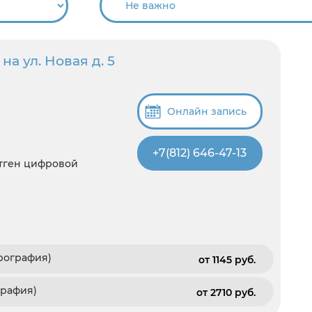
а ул. Новая д. 5
Онлайн запись
+7(812) 646-47-13
нтген цифровой
рография)
от 1145 pуб.
графия)
от 2710 pуб.