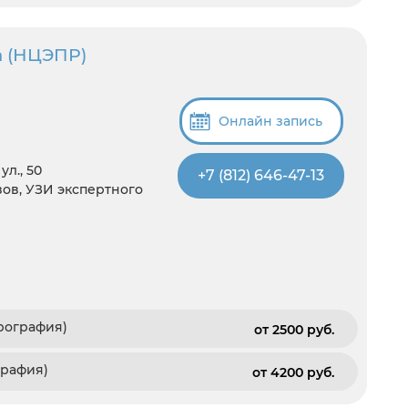
а (НЦЭПР)
Онлайн запись
л., 50
+7 (812) 646-47-13
зов, УЗИ экспертного
рография)
от 2500 pуб.
графия)
от 4200 pуб.