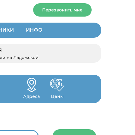
Перезвонить мне
НИКИ
ИНФО
я
шеи на Ладожской
Адреса
Цены