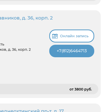
ников, д. 36, корп. 2
Онлайн запись
сть
в, д. 36, корп. 2
+7(812)6464713
от 3800 pуб.
днеохтинский пр-т, д. 17