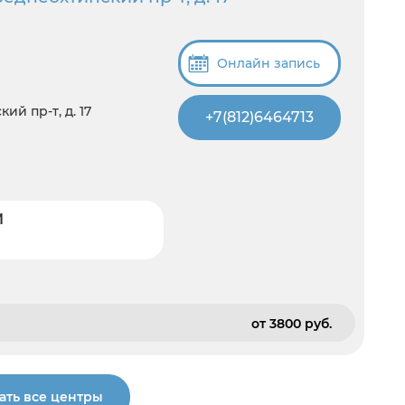
Онлайн запись
й пр-т, д. 17
+7(812)6464713
И
от 3800 pуб.
ать все центры