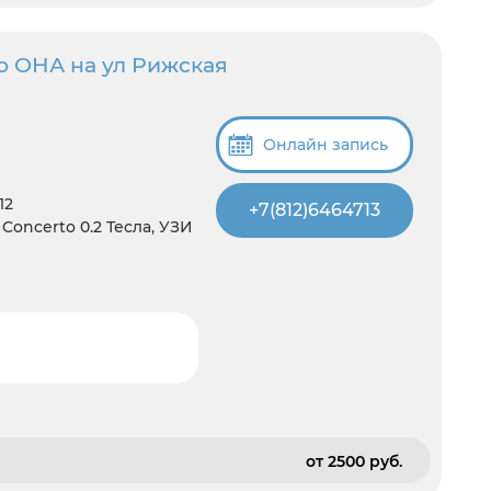
р ОНА на ул Рижская
Онлайн запись
12
+7(812)6464713
oncerto 0.2 Тесла, УЗИ
от 2500 pуб.