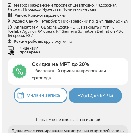
Метро:
Гражданский проспект, Девяткино, Ладожская,
Лесная, Площадь Мужества, Политехническая
Район:
Красногвардейский
Адрес:
Санкт-Петербург: Пискаревский пр. д 47, павильон 24
Аппарат:
МРТ GE Signa Excite HD 1.5Т закрытый тип, КТ
Toshiba Aguilion 64 среза, КТ Siemens Somatom Definition AS с
64 среза, УЗИ
Режим работы:
круглосуточно
Лицензия
проверена
Скидка на МРТ до 20%
+ бесплатный прием невролога или
ортопеда
+7(812)6464713
Онлайн запись
Цены с учетом скидок, льгот и акций
Дуплексное сканирование магистральных артерий головы