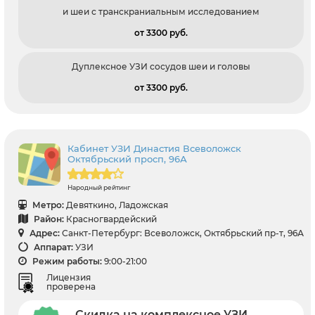
и шеи с транскраниальным исследованием
от 3300 pуб.
Дуплексное УЗИ сосудов шеи и головы
от 3300 pуб.
Кабинет УЗИ Династия Всеволожск
Октябрьский просп, 96А
Народный рейтинг
Метро:
Девяткино, Ладожская
Район:
Красногвардейский
Адрес:
Санкт-Петербург: Всеволожск, Октябрьский пр-т, 96А
Аппарат:
УЗИ
Режим работы:
9:00-21:00
Лицензия
проверена
Скидка на комплексное УЗИ