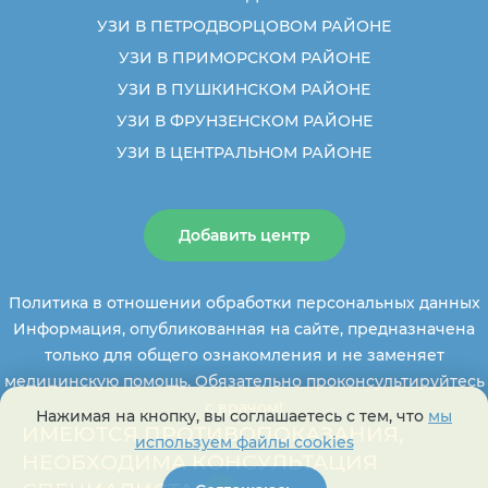
УЗИ В ПЕТРОДВОРЦОВОМ РАЙОНЕ
УЗИ В ПРИМОРСКОМ РАЙОНЕ
УЗИ В ПУШКИНСКОМ РАЙОНЕ
УЗИ В ФРУНЗЕНСКОМ РАЙОНЕ
УЗИ В ЦЕНТРАЛЬНОМ РАЙОНЕ
Добавить центр
Политика в отношении обработки персональных данных
Информация, опубликованная на сайте, предназначена
только для общего ознакомления и не заменяет
медицинскую помощь. Обязательно проконсультируйтесь
с врачом!
Нажимая на кнопку, вы соглашаетесь с тем, что
мы
ИМЕЮТСЯ ПРОТИВОПОКАЗАНИЯ,
используем файлы cookies
НЕОБХОДИМА КОНСУЛЬТАЦИЯ