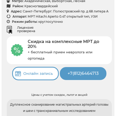
Метро:
Академическая, Выборгская, Лесная
Район:
Красногвардейский
Адрес:
Санкт-Петербург: Полюстровский пр. д 68 литера А
Аппарат:
МРТ Hitachi Aperto 0.4T открытый тип, УЗИ
Режим работы:
круглосуточно
Лицензия
проверена
Скидка на комплексные МРТ до
20%
+ бесплатный прием невролога или
ортопеда
+7(812)6464713
Онлайн запись
Цены с учетом скидок, льгот и акций
Дуплексное сканирование магистральных артерий головы
и шеи с транскраниальным исследованием