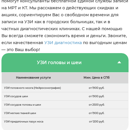
помогут консультанты бесплатной Единой службы записи
на МРТ и КТ. Мы расскажем о действующих скидках и
акциях, сориентируем Вас о свободном времени для
записи на УЗИ как в городских больницах, так и в
частных диагностических клиниках. С нашей помощью
Вы всегда сможете сэкономить время и деньги. Звоните,
если качественная
УЗИ диагностика
по выгодным ценам
— это Ваш выбор!
УЗИ головы и шеи
Наименование услуги
Мин. Цена в СПб
УЗИ головного мозга (Нейросонография)
от 1900 руб.
УЗИ сосудов шеи
от 1900 руб.
УЗИ сосудов головы и шеи
от 2500 руб.
УЗИ мягких тканей шеи
от 1900 руб.
УЗИ придаточных пазух носа
от 1200 руб.