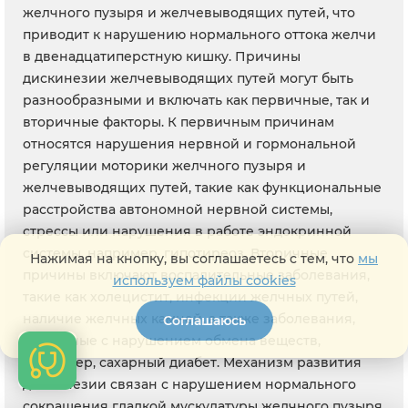
желчного пузыря и желчевыводящих путей, что
приводит к нарушению нормального оттока желчи
в двенадцатиперстную кишку. Причины
дискинезии желчевыводящих путей могут быть
разнообразными и включать как первичные, так и
вторичные факторы. К первичным причинам
относятся нарушения нервной и гормональной
регуляции моторики желчного пузыря и
желчевыводящих путей, такие как функциональные
расстройства автономной нервной системы,
стрессы или нарушения в работе эндокринной
системы, например, гипотиреоз. Вторичные
Нажимая на кнопку, вы соглашаетесь с тем, что
мы
причины включают воспалительные заболевания,
используем файлы cookies
такие как холецистит, инфекции желчных путей,
наличие желчных камней, а также заболевания,
Соглашаюсь
связанные с нарушением обмена веществ,
например, сахарный диабет. Механизм развития
дискинезии связан с нарушением нормального
сокращения гладкой мускулатуры желчного пузыря