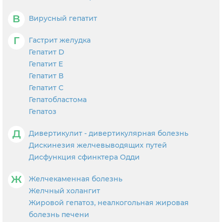
В
Вирусный гепатит
Г
Гастрит желудка
Гепатит D
Гепатит E
Гепатит В
Гепатит С
Гепатобластома
Гепатоз
Д
Дивертикулит - дивертикулярная болезнь
Дискинезия желчевыводящих путей
Дисфункция сфинктера Одди
Ж
Желчекаменная болезнь
Желчный холангит
Жировой гепатоз, неалкогольная жировая
болезнь печени