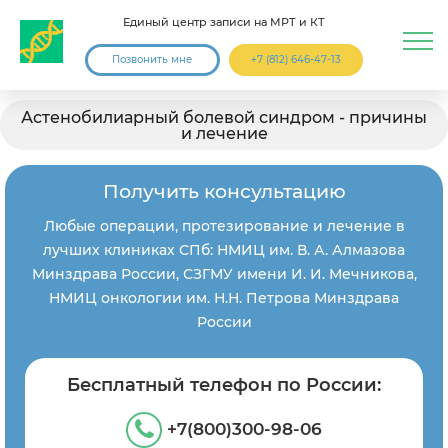
Единый центр записи на МРТ и КТ
Позвонить мне
+7 (812) 646-47-13
Астенобилиарный болевой синдром - причины
и лечение
Получить консультацию
Любые операции, протезирование и лечение в
лучших клиниках СПб: НМИЦ им. В. А. Алмазова
Минздрава России, СЗГМУ имени И. И. Мечникова,
НМИЦ онкологии им. Н.Н. Петрова Минздрава
России
Бесплатный телефон по России:
+7(800)300-98-06