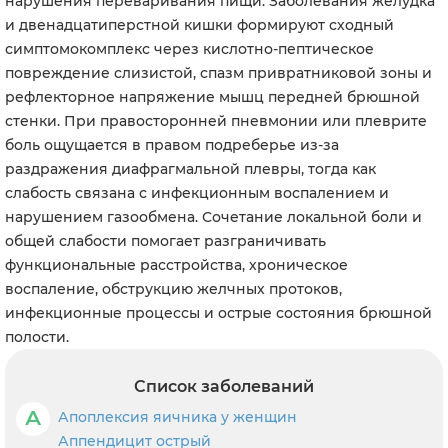
нарушения переваривания пищи. Заболевания желудка
и двенадцатиперстной кишки формируют сходный
симптомокомплекс через кислотно-пептическое
повреждение слизистой, спазм привратниковой зоны и
рефлекторное напряжение мышц передней брюшной
стенки. При правосторонней пневмонии или плеврите
боль ощущается в правом подреберье из-за
раздражения диафрагмальной плевры, тогда как
слабость связана с инфекционным воспалением и
нарушением газообмена. Сочетание локальной боли и
общей слабости помогает разграничивать
функциональные расстройства, хроническое
воспаление, обструкцию желчных протоков,
инфекционные процессы и острые состояния брюшной
полости.
Список заболеваний
А
Апоплексия яичника у женщин
Аппендицит острый