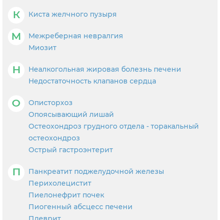
К
Киста желчного пузыря
М
Межреберная невралгия
Миозит
Н
Неалкогольная жировая болезнь печени
Недостаточность клапанов сердца
О
Описторхоз
Опоясывающий лишай
Остеохондроз грудного отдела - торакальный
остеохондроз
Острый гастроэнтерит
П
Панкреатит поджелудочной железы
Перихолецистит
Пиелонефрит почек
Пиогенный абсцесс печени
Плеврит