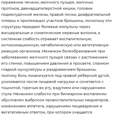
поражении печени, желчного пузыря, желчных
протоков, двенадцатиперстной кишки, головки
поджелудочной железы, правой почки, диафрагмальной
плевры и прилежащих участков брюшины, поскольку эти
структуры передают болевые импульсы через
висцеральные и соматические нервные волокна, а
системная слабость отражает воспалительную,
интоксикационную, метаболическую или вегетативную
реакцию организма. Механизм болеобразования при
заболеваниях желчного пузыря связан с растяжением
его стенки, повышением давления в просвете, спазмом
гладкой мускулатуры и раздражением брюшины,
поэтому боль локализуется под правой рёберной дугой,
усиливается после пищевой нагрузки и сочетается с
тошнотой, горечью во рту, вздутием или нарушением
стула. Механизм слабости при билиарном воспалении
обусловлен выбросом провоспалительных медиаторов,
изменением аппетита, нарушением пищеварения и
вегетативным ответом, при котором учащается