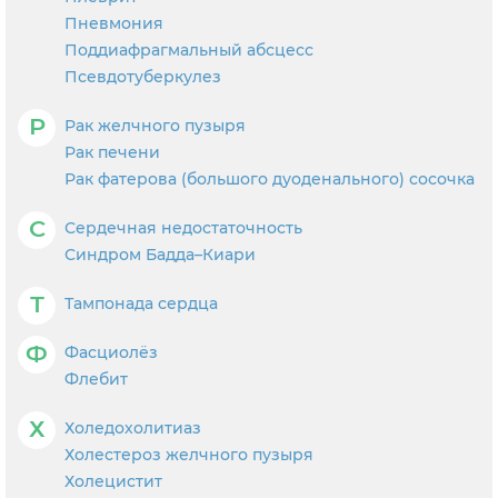
Пневмония
Поддиафрагмальный абсцесс
Псевдотуберкулез
Р
Рак желчного пузыря
Рак печени
Рак фатерова (большого дуоденального) сосочка
С
Сердечная недостаточность
Синдром Бадда–Киари
Т
Тампонада сердца
Ф
Фасциолёз
Флебит
Х
Холедохолитиаз
Холестероз желчного пузыря
Холецистит