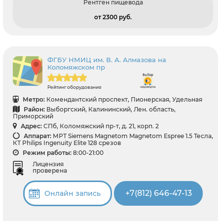
Рентген пищевода
от 2300 pуб.
ФГБУ НМИЦ им. В. А. Алмазова на
Коломяжском пр
Рейтинг оборудования
Метро:
Комендантский проспект, Пионерская, Удельная
Район:
Выборгский, Калининский, Лен. область,
Приморский
Адрес:
СПб, Коломяжский пр-т, д. 21, корп. 2
Аппарат:
МРТ Siemens Magnetom Magnetom Espree 1.5 Тесла,
КТ Philips Ingenuity Elite 128 срезов
Режим работы:
8:00-21:00
Лицензия
проверена
+7(812) 646-47-13
Онлайн запись