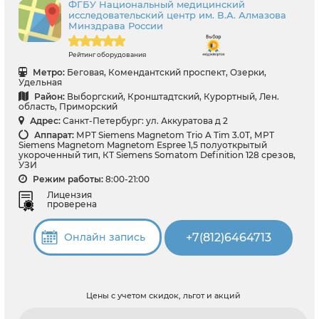
ФГБУ Национальный медицинский
исследовательский центр им. В.А. Алмазова
Минздрава России
Рейтинг оборудования
Метро:
Беговая, Комендантский проспект, Озерки,
Удельная
Район:
Выборгский, Кронштадтский, Курортный, Лен.
область, Приморский
Адрес:
Санкт-Петербург: ул. Аккуратова д 2
Аппарат:
МРТ Siemens Magnetom Trio A Tim 3.0Т, МРТ
Siemens Magnetom Magnetom Espree 1,5 полуоткрытый
укороченный тип, КТ Siemens Somatom Definition 128 срезов,
УЗИ
Режим работы:
8:00-21:00
Лицензия
проверена
+7(812)6464713
Онлайн запись
Цены с учетом скидок, льгот и акций