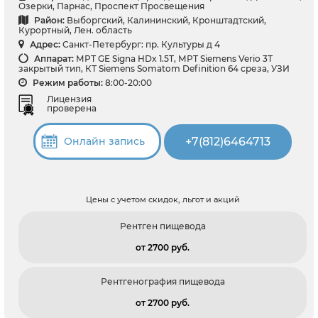
Озерки, Парнас, Проспект Просвещения
Район:
Выборгский, Калининский, Кронштадтский,
Курортный, Лен. область
Адрес:
Санкт-Петербург: пр. Культуры д 4
Аппарат:
МРТ GE Signa HDx 1.5T, МРТ Siemens Verio 3Т
закрытый тип, КТ Siemens Somatom Definition 64 среза, УЗИ
Режим работы:
8:00-20:00
Лицензия
проверена
+7(812)6464713
Онлайн запись
Цены с учетом скидок, льгот и акций
Рентген пищевода
от 2700 pуб.
Рентгенография пищевода
от 2700 pуб.