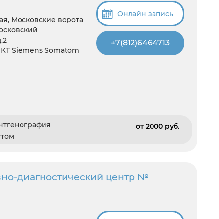
Онлайн запись
ая, Московские ворота
Московский
.2
+7(812)6464713
в, КТ Siemens Somatom
ентгенография
от 2000 pуб.
стом
вно-диагностический центр №