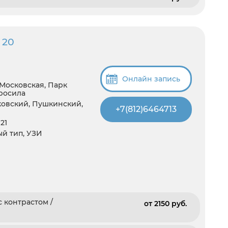
 20
Онлайн запись
 Московская, Парк
росила
ковский, Пушкинский,
+7(812)6464713
21
тый тип, УЗИ
 контрастом /
от 2150 pуб.