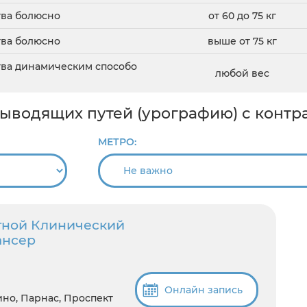
тва болюсно
от 60 до 75 кг
тва болюсно
выше от 75 кг
тва динамическим способо
любой вес
выводящих путей (урографию) с контр
МЕТРО:
тной Клинический
ансер
Онлайн запись
ино, Парнас, Проспект