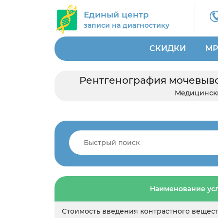
Единый центр
записи на диагностику
СКИДКИ
МР
Рентгенография мочевывод
Медицинск
Наименование ус
Стоимость введения контрастного вещес