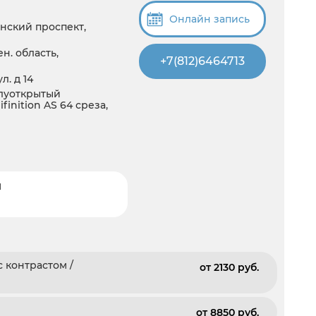
Онлайн запись
нский проспект,
н. область,
+7(812)6464713
. д 14
олуоткрытый
inition AS 64 среза,
и
 контрастом /
от 2130 pуб.
от 8850 pуб.