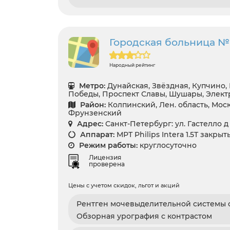
Городская больница №
Народный рейтинг
Метро:
Дунайская, Звёздная, Купчино,
Победы, Проспект Славы, Шушары, Элект
Район:
Колпинский, Лен. область, Мос
Фрунзенский
Адрес:
Санкт-Петербург: ул. Гастелло д 
Аппарат:
МРТ Philips Intera 1.5T закры
Режим работы:
круглосуточно
Лицензия
проверена
Цены с учетом скидок, льгот и акций
Рентген мочевыделительной системы с
Обзорная урография с контрастом