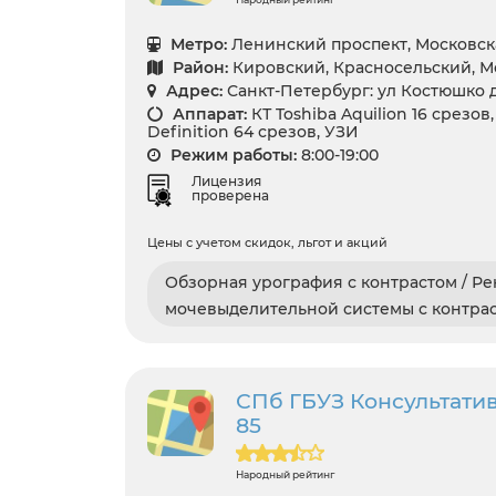
Метро:
Ленинский проспект, Московск
Район:
Кировский, Красносельский, 
Адрес:
Санкт-Петербург: ул Костюшко д
Аппарат:
КТ Toshiba Aquilion 16 срезо
Definition 64 срезов, УЗИ
Режим работы:
8:00-19:00
Лицензия
проверена
Цены с учетом скидок, льгот и акций
Обзорная урография с контрастом / Р
мочевыделительной системы с контра
СПб ГБУЗ Консультати
85
Народный рейтинг