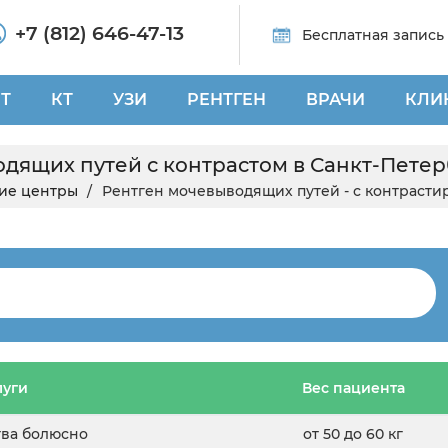
+7 (812) 646-47-13
Бесплатная запись
Т
КТ
УЗИ
РЕНТГЕН
ВРАЧИ
КЛИ
ящих путей с контрастом в Санкт-Петерб
ие центры
Рентген мочевыводящих путей - с контраст
луги
Вес пациента
тва болюсно
от 50 до 60 кг