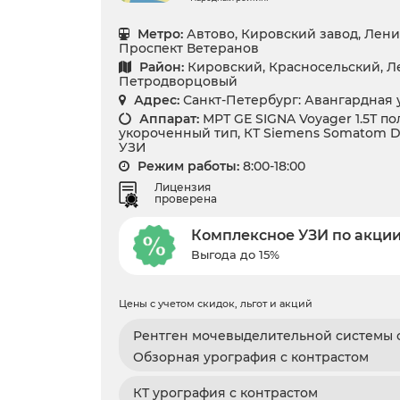
Метро:
Автово, Кировский завод, Лени
Проспект Ветеранов
Район:
Кировский, Красносельский, Ле
Петродворцовый
Адрес:
Санкт-Петербург: Авангардная ул
Аппарат:
МРТ GЕ SIGNA Voyager 1.5Т п
укороченный тип, КТ Siemens Somatom Dif
УЗИ
Режим работы:
8:00-18:00
Лицензия
проверена
Комплексное УЗИ по акци
Выгода до 15%
Цены с учетом скидок, льгот и акций
Рентген мочевыделительной системы с
Обзорная урография с контрастом
КТ урография с контрастом