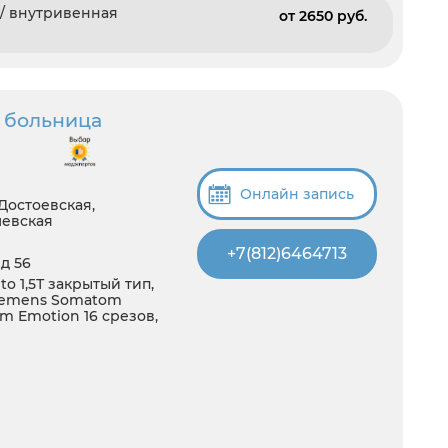
 / внутривенная
от 2650 pуб.
 больница
Онлайн запись
Достоевская,
шевская
+7(812)6464713
д 56
 1,5Т закрытый тип,
 Siemens Somatom
om Emotion 16 срезов,