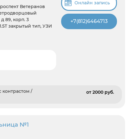
Онлайн запись
Проспект Ветеранов
Петродворцовый
д 89, корп. 3
+7(812)6464713
 1.5T закрытый тип, УЗИ
 контрастом /
от 2000 pуб.
льница №1