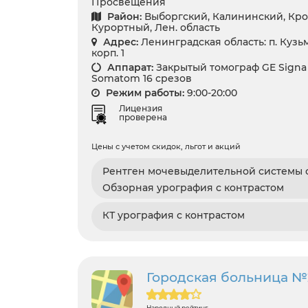
Просвещения
Район:
Выборгский, Калининский, Кро
Курортный, Лен. область
Адрес:
Ленинградская область: п. Кузьм
корп. 1
Аппарат:
Закрытый томограф GE Signa 1
Somatom 16 срезов
Режим работы:
9:00-20:00
Лицензия
проверена
Цены с учетом скидок, льгот и акций
Рентген мочевыделительной системы с
Обзорная урография с контрастом
КТ урография с контрастом
Городская больница №
Народный рейтинг