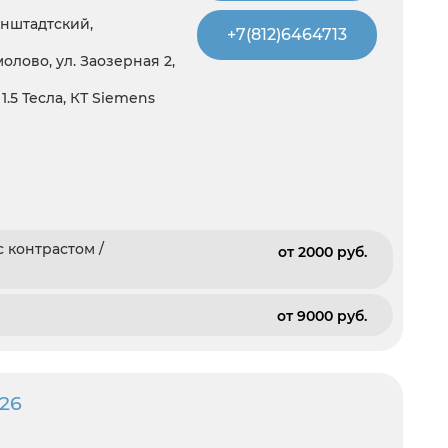
нштадтский,
+7(812)6464713
олово, ул. Заозерная 2,
.5 Тесла, КТ Siemens
 контрастом /
от 2000 pуб.
от 9000 pуб.
26