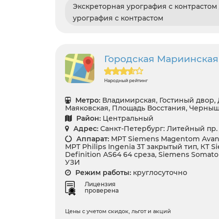
Экскреторная урография с контрастом
урография с контрастом
Городская Мариинская
Народный рейтинг
Метро:
Владимирская, Гостиный двор, 
Маяковская, Площадь Восстания, Черны
Район:
Центральный
Адрес:
Санкт-Петербург: Литейный пр. 
Аппарат:
МРТ Siemens Magentom Avanto
МРТ Philips Ingenia 3Т закрытый тип, КТ
Definition AS64 64 среза, Siemens Somat
УЗИ
Режим работы:
круглосуточно
Лицензия
проверена
Цены с учетом скидок, льгот и акций