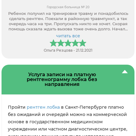
Городская больница № 20
Ребенок получил на тренировке травму и понадобилось
сделать рентген. Поехали в районную травмпункт, а так
очередь часа на три. Пропускать никто не хочет. Скорая
помощь сказала ждать вызова тоже очень долго. Начали
звонить частным клиникам, а так требуют направление. В
читать все
итоге только через вас нашли возможность записаться.
Оператор все рассказала, как, где и какие документы
потребуются. Спасибо за помощь.
Ольга Резцова - 21.12.2021
Услуга записи на платную
рентгенограмму лобка без
направления
Пройти
рентген лобка
в Санкт-Петербурге платно
без ожиданий и очередей можно на коммерческой
основе в государственном медицинском
учреждении или частном диагностическом центре,