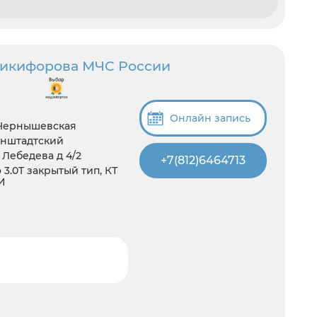
Никифорова МЧС России
Онлайн запись
 Чернышевская
онштадтский
 Лебедева д 4/2
+7(812)6464713
3.0T закрытый тип, КТ
И