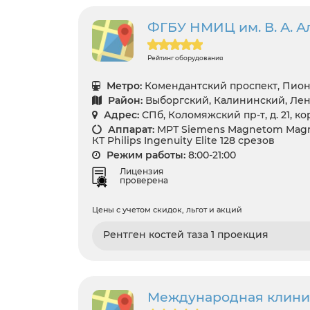
ФГБУ НМИЦ им. В. А. 
Рейтинг оборудования
Метро:
Комендантский проспект, Пион
Район:
Выборгский, Калининский, Лен
Адрес:
СПб, Коломяжский пр-т, д. 21, кор
Аппарат:
МРТ Siemens Magnetom Magne
КТ Philips Ingenuity Elite 128 срезов
Режим работы:
8:00-21:00
Лицензия
проверена
Цены с учетом скидок, льгот и акций
Рентген костей таза 1 проекция
Международная клини