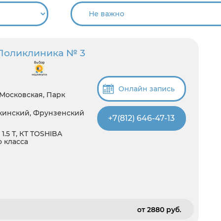
Поликлиника № 3
Онлайн запись
 Московская, Парк
шкинский, Фрунзенский
+7(812) 646-47-13
1.5 Т, КТ TOSHIBA
о класса
от 2880 pуб.