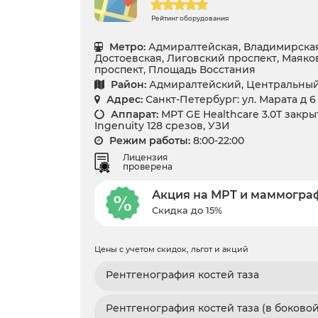
Рейтинг оборудования
Метро:
Адмиралтейская, Владимирская
Достоевская, Лиговский проспект, Маяко
проспект, Площадь Восстания
Район:
Адмиралтейский, Центральны
Адрес:
Санкт-Петербург: ул. Марата д 6
Аппарат:
МРТ GЕ Healthcare 3.0T закрыт
Ingenuity 128 срезов, УЗИ
Режим работы:
8:00-22:00
Лицензия
проверена
Акция на МРТ и маммогр
Скидка до 15%
Цены с учетом скидок, льгот и акций
Рентгенография костей таза
Рентгенография костей таза (в боково