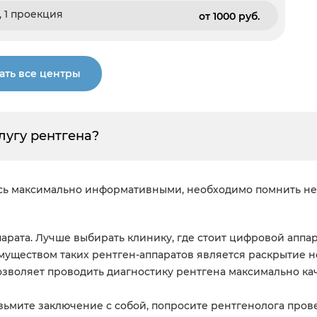
 1 проекция
от 1000 pуб.
ать все центры
лугу рентгена?
сь максимально информативными, необходимо помнить не
ппарата. Лучше выбирать клинику, где стоит цифровой ап
ществом таких рентген-аппаратов является раскрытие н
зволяет проводить диагностику рентгена максимально ка
озьмите заключение с собой, попросите рентгенолога пров