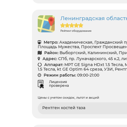
Ленинградская област
Рейтинг оборудования
Метро:
Академическая, Гражданский п
Площадь Мужества, Проспект Просвеще
Район:
Выборгский, Калининский, Пр
Адрес:
СПб, пр. Луначарского, 45 к.2, л
Аппарат:
МРТ GE Signa HDxt 1.5 Тесла,
1.5 Тесла, kt GE Optim 64 среза, УЗИ, Рент
Режим работы:
09:00-21:00
Лицензия
проверена
Цены с учетом скидок, льгот и акций
Рентген костей таза