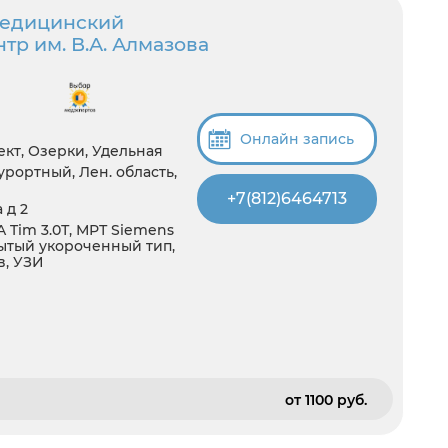
медицинский
тр им. В.А. Алмазова
Онлайн запись
кт, Озерки, Удельная
рортный, Лен. область,
+7(812)6464713
 д 2
 Tim 3.0Т, МРТ Siemens
ытый укороченный тип,
в, УЗИ
от 1100 pуб.