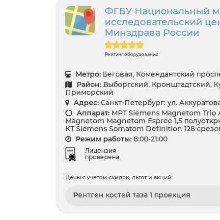
ФГБУ Национальный 
исследовательский цен
Минздрава России
Рейтинг оборудования
Метро:
Беговая, Комендантский проспе
Район:
Выборгский, Кронштадтский, Ку
Приморский
Адрес:
Санкт-Петербург: ул. Аккуратова
Аппарат:
МРТ Siemens Magnetom Trio A
Magnetom Magnetom Espree 1,5 полуоткр
КТ Siemens Somatom Definition 128 срезо
Режим работы:
8:00-21:00
Лицензия
проверена
Цены с учетом скидок, льгот и акций
Рентген костей таза 1 проекция