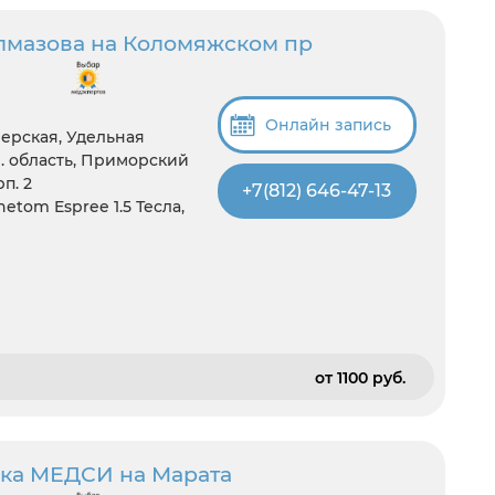
Алмазова на Коломяжском пр
Онлайн запись
ерская, Удельная
. область, Приморский
п. 2
+7(812) 646-47-13
tom Espree 1.5 Тесла,
от 1100 pуб.
ка MЕДСИ на Марата