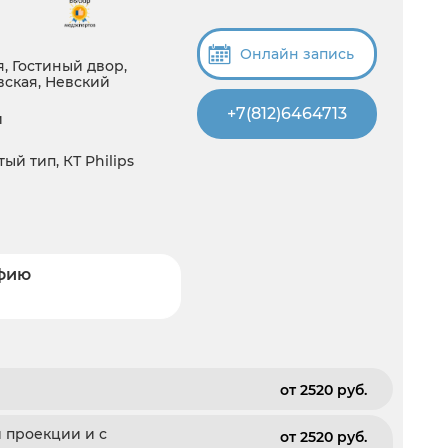
Онлайн запись
, Гостиный двор,
вская, Невский
+7(812)6464713
й
ый тип, КТ Philips
афию
от 2520 pуб.
й проекции и с
от 2520 pуб.