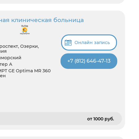
ная клиническая больница
Онлайн запись
роспект, Озерки,
ния
иморский
+7 (812) 646-47-13
итер А
 МРТ GE Optima MR 360
ген
от 1000 pуб.