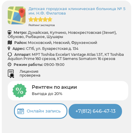
Детская городская клиническая больница № 5
им. Н.Ф. Филатова
Рейтинг экспертов
Метро:
Дунайская, Купчино, Новокрестовская (Зенит),
Обухово, Рыбацкое, Шушары
Район:
Московский, Невский, Фрунзенский
Адрес:
СПб, ул. Бухарестская д. 134
Аппарат:
МРТ Toshiba Excelart Vantage Atlas 1.5Т, КТ Toshiba
Aquilion Prime 160 срезов, КТ Siemens Somatom 16 срезов
Режим работы:
09:00-19:00
Лицензия
проверена
Рентген по акции
Выгода до 20%
+7(812) 646-47-13
Онлайн запись