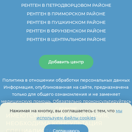
РЕНТГЕН В ПЕТРОДВОРЦОВОМ РАЙОНЕ
РЕНТГЕН В ПРИМОРСКОМ РАЙОНЕ
РЕНТГЕН В ПУШКИНСКОМ РАЙОНЕ
РЕНТГЕН В ФРУНЗЕНСКОМ РАЙОНЕ
РЕНТГЕН В ЦЕНТРАЛЬНОМ РАЙОНЕ
Добавить центр
Политика в отношении обработки персональных данных
Информация, опубликованная на сайте, предназначена
только для общего ознакомления и не заменяет
медицинскую помощь. Обязательно проконсультируйтесь
с врачом!
Нажимая на кнопку, вы соглашаетесь с тем, что
мы
ИМЕЮТСЯ ПРОТИВОПОКАЗАНИЯ,
используем файлы cookies
НЕОБХОДИМА КОНСУЛЬТАЦИЯ
СПЕЦИАЛИСТА.
Соглашаюсь
+16