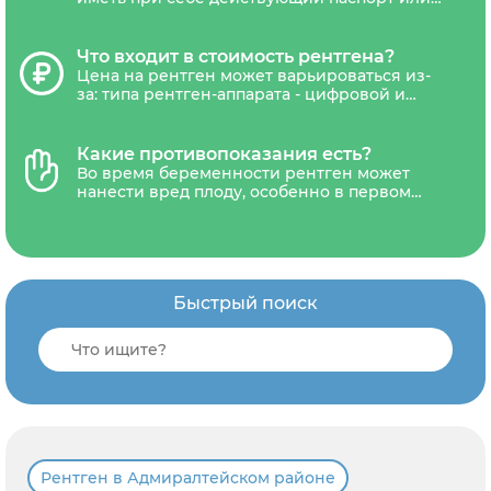
другой документ удостоверяющий
личность. Дети не достигшие 18 лет,
должны сопровождаться уполномоченным
Что входит в стоимость рентгена?
представителем(один из родителей или
Цена на рентген может варьироваться из-
законный представитель ребенка).
за: типа рентген-аппарата - цифровой и
аналоговый, наличия акций и скидок. В
стоимость обследования обычно входит
диагностика, письменное заключение
Какие противопоказания есть?
рентгенолога и запись результатов на CD-
Во время беременности рентген может
диск или рентгенологическую пленку и
нанести вред плоду, особенно в первом
отправка снимка на электронную почту.
триместре. Поэтому женщины,
находящиеся в состоянии беременности,
должны избегать рентгенографию.
Быстрый поиск
Рентген в Адмиралтейском районе