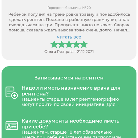
Городская больница № 20
Ребенок получил на тренировке травму и понадобилось
сделать рентген. Поехали в районную травмпункт, а так
очередь часа на три. Пропускать никто не хочет. Скорая
помощь сказала ждать вызова тоже очень долго. Начали
звонить частным клиникам, а так требуют направление. В
читать все
итоге только через вас нашли возможность записаться.
Оператор все рассказала, как, где и какие документы
потребуются. Спасибо за помощь.
Ольга Резцова - 21.12.2021
Записываемся на рентген
Надо ли иметь назначение врача для
рентгена?
Пациенты старше 18 лет рентгенографию
могут пройти по своей инициативе. Для
прохождения рентгенографии детям до 18
лет необходимо обязательно иметь
назначение с печатью и подписью
Какие документы необходимо иметь
лечащего врача.
при себе?
Пациентам, старше 18 лет обязательно
иметь при себе действующий паспорт или