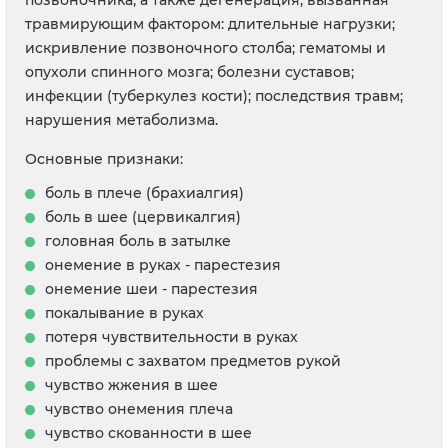
позвоночника, а также дегенерация, вызванная
травмирующим фактором: длительные нагрузки;
искривление позвоночного столба; гематомы и
опухоли спинного мозга; болезни суставов;
инфекции (туберкулез кости); последствия травм;
нарушения метаболизма.
Основные признаки:
боль в плече (брахиалгия)
боль в шее (цервикалгия)
головная боль в затылке
онемение в руках - парестезия
онемение шеи - парестезия
покалывание в руках
потеря чувствительности в руках
проблемы с захватом предметов рукой
чувство жжения в шее
чувство онемения плеча
чувство скованности в шее