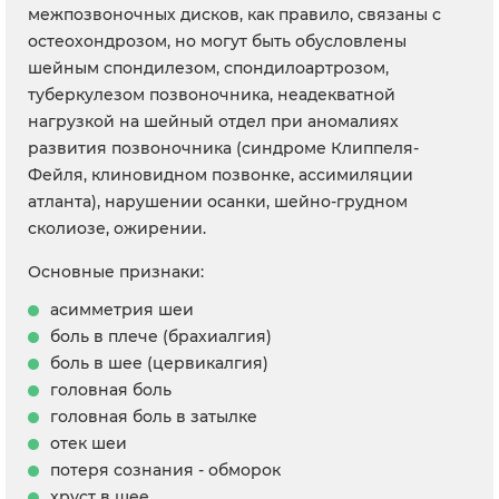
межпозвоночных дисков, как правило, связаны с
остеохондрозом, но могут быть обусловлены
шейным спондилезом, спондилоартрозом,
туберкулезом позвоночника, неадекватной
нагрузкой на шейный отдел при аномалиях
развития позвоночника (синдроме Клиппеля-
Фейля, клиновидном позвонке, ассимиляции
атланта), нарушении осанки, шейно-грудном
сколиозе, ожирении.
Основные признаки:
асимметрия шеи
боль в плече (брахиалгия)
боль в шее (цервикалгия)
головная боль
головная боль в затылке
отек шеи
потеря сознания - обморок
хруст в шее