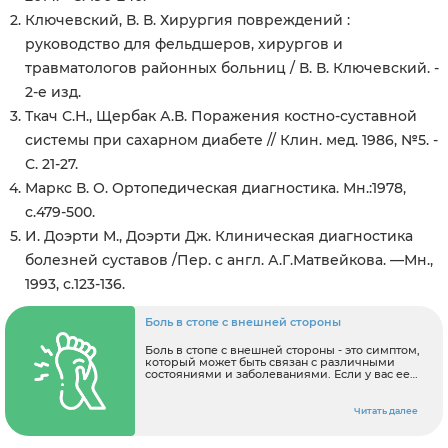
Ключевский, В. В. Хирургия повреждений :
руководство для фельдшеров, хирургов и
травматологов районных больниц / В. В. Ключевский. -
2-е изд.
Ткач С.Н., Щербак А.В. Поражения костно-суставной
системы при сахарном диабете // Клин. мед. 1986, №5. -
С. 21-27.
Маркс В. О. Ортопедическая диагностика. Мн.:1978,
с.479-500.
И. Доэрти М., Доэрти Дж. Клиническая диагностика
болезней суставов /Пер. с англ. А.Г.Матвейкова. —Мн.,
1993, с.123-136.
Боль в стопе с внешней стороны
Боль в стопе с внешней стороны - это симптом,
который может быть связан с различными
состояниями и заболеваниями. Если у вас ее
появились симптомы, важно обратиться к
врачу для диагностики и лечения. По
результатам первичного осмотра врач может
Читать далее
назначить следующее обследование: