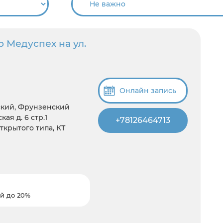
 Медуспех на ул.
Онлайн запись
вский, Фрунзенский
ая д. 6 стр.1
+78126464713
открытого типа, КТ
й до 20%