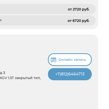
от 2720 pуб.
м
от 6720 pуб.
Онлайн запись
д 3
+7(812)6464713
XGV 1.5T закрытый тип,