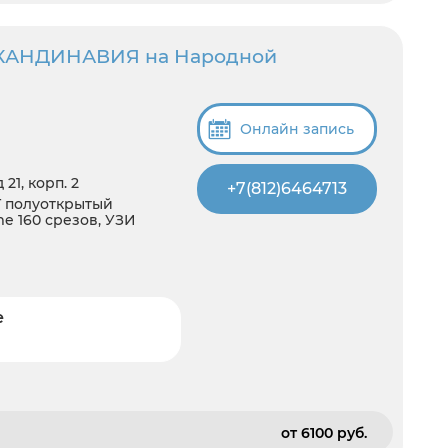
СКАНДИНАВИЯ на Народной
Онлайн запись
21, корп. 2
+7(812)6464713
5T полуоткрытый
me 160 срезов, УЗИ
е
от 6100 pуб.