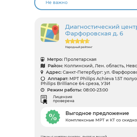
Диагностический центр
Фарфоровская д. 6
Народный рейтинг
Метро:
Пролетарская
Район:
Колпинский, Лен. область, Не
Адрес:
Санкт-Петербург: ул. Фарфоровск
Аппарат:
МРТ Philips Achieva 1.5T полу
Philips Brilliance 64 среза, УЗИ
Режим работы:
08:00-23:00
Лицензия
проверена
Выгодное предложение
Комплексные МРТ и КТ со скидко
Цены с учетом скидок, льгот и акций