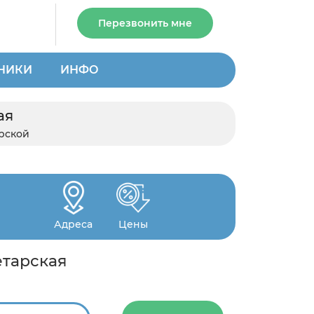
Перезвонить мне
НИКИ
ИНФО
ая
рской
Адреса
Цены
етарская