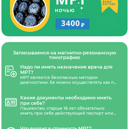
Записываемся на магнитно-резонансную
томографию
Надо ли иметь назначение врача для
МРТ?
МРТ является безопасным методом
диагностики. Ее можно осуществлять как по
назначению врача, так и по личной
инициативе пациентам любого возраста.
Направления на МРТ может потребоваться
Какие документы необходимо иметь
только беременным женщинам.
при себе?
Пациентам, старше 18 лет обязательно
иметь при себе действующий паспорт или
другой документ удостоверяющий
личность. Дети не достигшие 18 лет,
должны сопровождаться уполномоченным
Что входит в стоимость МРТ?