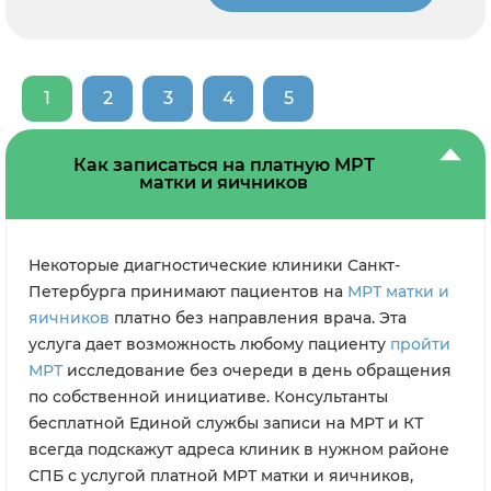
1
2
3
4
5
Как записаться на платную МРТ
матки и яичников
Некоторые диагностические клиники Санкт-
Петербурга принимают пациентов на
МРТ матки и
яичников
платно без направления врача. Эта
услуга дает возможность любому пациенту
пройти
МРТ
исследование без очереди в день обращения
по собственной инициативе. Консультанты
бесплатной Единой службы записи на МРТ и КТ
всегда подскажут адреса клиник в нужном районе
СПБ с услугой платной МРТ матки и яичников,