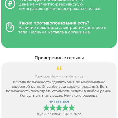
представителем(один из родителей или
Цена на магнитно-резонансную
законный представитель ребенка).
томографию может варьироваться из-за:
типа томографа (низкопольные,
среднепольные, высокопольные,
сверхвысокопольные), наличия акций и
Какие противопоказания есть?
скидок. В стоимость обследования обычно
Наличие некоторых электростимуляторов в
входит диагностика, письменное
теле. Наличие металла в организме.
заключение рентгенолога и запись
результатов на CD-диск и отправка снимка
на электронную почту.В некоторых
диагностических центрах платной является
услуга распечатки снимка на
Проверенные отзывы
рентгенологическую пленку.
Городская Мариинская больница
Искала возможность сделать МРТ по максимально
недорогой цене. Спасибо ваш сервис классный. Есть
возможность посмотреть стоимость услуги в любом район.
Консультанты знающие. Никакого развода.
читать все
Куликов Илья - 04.05.2022