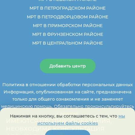
МРТ В ПЕТРОГРАДСКОМ РАЙОНЕ
МРТ В ПЕТРОДВОРЦОВОМ РАЙОНЕ
МРТ В ПРИМОРСКОМ РАЙОНЕ
МРТ В ФРУНЗЕНСКОМ РАЙОНЕ
МРТ В ЦЕНТРАЛЬНОМ РАЙОНЕ
Добавить центр
Политика в отношении обработки персональных данных
Информация, опубликованная на сайте, предназначена
только для общего ознакомления и не заменяет
медицинскую помощь. Обязательно проконсультируйтесь
с врачом!
Нажимая на кнопку, вы соглашаетесь с тем, что
мы
ИМЕЮТСЯ ПРОТИВОПОКАЗАНИЯ,
используем файлы cookies
НЕОБХОДИМА КОНСУЛЬТАЦИЯ