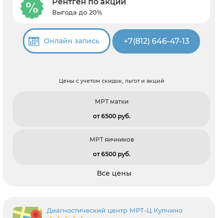
Рентген по акции
Выгода до 20%
+7(812) 646-47-13
Онлайн запись
Цены с учетом скидок, льгот и акций
МРТ матки
от 6500 pуб.
МРТ яичников
от 6500 pуб.
Все цены
Диагностический центр МРТ-Ц Купчино